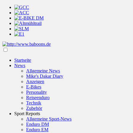
Startseite
News
Allgemeine News
Mike's Dakar Diary
Anzeigen
E-Bikes
Personality
Reiseenduro
Technik
Zubehör
Sport Reports
Allgemeine Sport-News
Enduro DM
Enduro EM