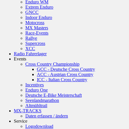
Enduro WM
Extrem Enduro
GNCC
Indoor Enduro
Motocross
MX Masters
Race-Events
Rallye
Supercross
XCC
Radio Fahrerlager
Events
Cross Country Championship
GCC - Deutsche Cross Country
ACC - Austrian Cross Country
ICC - Italian Cross Country
Incentives
Enduro One
Deutsche E-Bike Meisterschaft
Seenlandmarathon
Altmühltrail
MX-TRACKS
Daten erfassen / ändern
Service
Logodownload