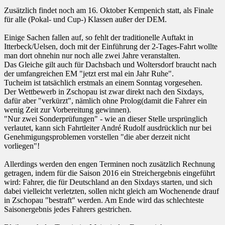
Zusätzlich findet noch am 16. Oktober Kempenich statt, als Finale
für alle (Pokal- und Cup-) Klassen außer der DEM.
Einige Sachen fallen auf, so fehlt der traditionelle Auftakt in
Itterbeck/Uelsen, doch mit der Einführung der 2-Tages-Fahrt wollte
man dort ohnehin nur noch alle zwei Jahre veranstalten.
Das Gleiche gilt auch für Dachsbach und Woltersdorf braucht nach
der umfangreichen EM "jetzt erst mal ein Jahr Ruhe".
Tucheim ist tatsächlich erstmals an einem Sonntag vorgesehen.
Der Wettbewerb in Zschopau ist zwar direkt nach den Sixdays,
dafür aber "verkürzt", nämlich ohne Prolog(damit die Fahrer ein
wenig Zeit zur Vorbereitung gewinnen).
"Nur zwei Sonderprüfungen" - wie an dieser Stelle ursprünglich
verlautet, kann sich Fahrtleiter André Rudolf ausdrücklich nur bei
Genehmigungsproblemen vorstellen "die aber derzeit nicht
vorliegen"!
Allerdings werden den engen Terminen noch zusätzlich Rechnung
getragen, indem für die Saison 2016 ein Streichergebnis eingeführt
wird: Fahrer, die für Deutschland an den Sixdays starten, und sich
dabei vielleicht verletzten, sollen nicht gleich am Wochenende drauf
in Zschopau "bestraft" werden. Am Ende wird das schlechteste
Saisonergebnis jedes Fahrers gestrichen.