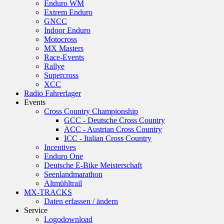
Enduro WM
Extrem Enduro
GNCC
Indoor Enduro
Motocross
MX Masters
Race-Events
Rallye
Supercross
XCC
Radio Fahrerlager
Events
Cross Country Championship
GCC - Deutsche Cross Country
ACC - Austrian Cross Country
ICC - Italian Cross Country
Incentives
Enduro One
Deutsche E-Bike Meisterschaft
Seenlandmarathon
Altmühltrail
MX-TRACKS
Daten erfassen / ändern
Service
Logodownload