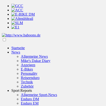
Startseite
News
Allgemeine News
Mike's Dakar Diary
Anzeigen
E-Bikes
Personality
Reiseenduro
Technik
Zubehör
Sport Reports
Allgemeine Sport-News
Enduro DM
Enduro EM