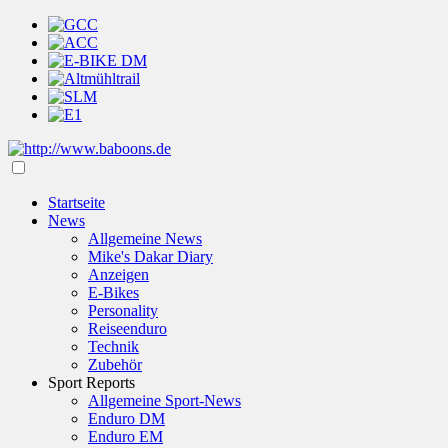
Startseite
News
Allgemeine News
Mike's Dakar Diary
Anzeigen
E-Bikes
Personality
Reiseenduro
Technik
Zubehör
Sport Reports
Allgemeine Sport-News
Enduro DM
Enduro EM