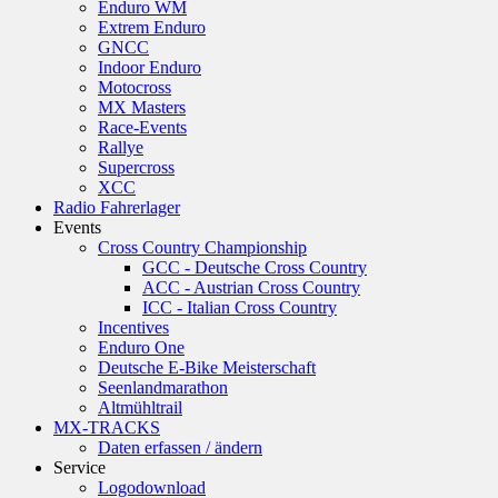
Enduro WM
Extrem Enduro
GNCC
Indoor Enduro
Motocross
MX Masters
Race-Events
Rallye
Supercross
XCC
Radio Fahrerlager
Events
Cross Country Championship
GCC - Deutsche Cross Country
ACC - Austrian Cross Country
ICC - Italian Cross Country
Incentives
Enduro One
Deutsche E-Bike Meisterschaft
Seenlandmarathon
Altmühltrail
MX-TRACKS
Daten erfassen / ändern
Service
Logodownload