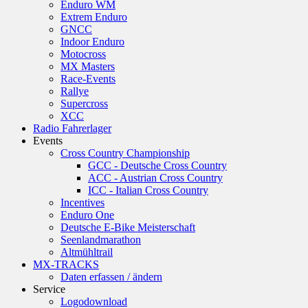
Enduro WM
Extrem Enduro
GNCC
Indoor Enduro
Motocross
MX Masters
Race-Events
Rallye
Supercross
XCC
Radio Fahrerlager
Events
Cross Country Championship
GCC - Deutsche Cross Country
ACC - Austrian Cross Country
ICC - Italian Cross Country
Incentives
Enduro One
Deutsche E-Bike Meisterschaft
Seenlandmarathon
Altmühltrail
MX-TRACKS
Daten erfassen / ändern
Service
Logodownload