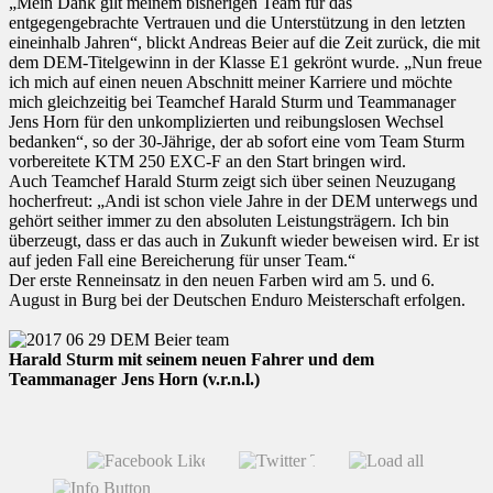
„Mein Dank gilt meinem bisherigen Team für das
entgegengebrachte Vertrauen und die Unterstützung in den letzten
eineinhalb Jahren“, blickt Andreas Beier auf die Zeit zurück, die mit
dem DEM-Titelgewinn in der Klasse E1 gekrönt wurde. „Nun freue
ich mich auf einen neuen Abschnitt meiner Karriere und möchte
mich gleichzeitig bei Teamchef Harald Sturm und Teammanager
Jens Horn für den unkomplizierten und reibungslosen Wechsel
bedanken“, so der 30-Jährige, der ab sofort eine vom Team Sturm
vorbereitete KTM 250 EXC-F an den Start bringen wird.
Auch Teamchef Harald Sturm zeigt sich über seinen Neuzugang
hocherfreut: „Andi ist schon viele Jahre in der DEM unterwegs und
gehört seither immer zu den absoluten Leistungsträgern. Ich bin
überzeugt, dass er das auch in Zukunft wieder beweisen wird. Er ist
auf jeden Fall eine Bereicherung für unser Team.“
Der erste Renneinsatz in den neuen Farben wird am 5. und 6.
August in Burg bei der Deutschen Enduro Meisterschaft erfolgen.
Harald Sturm mit seinem neuen Fahrer und dem
Teammanager Jens Horn (v.r.n.l.)