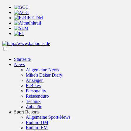
Startseite
News
Allgemeine News
Mike's Dakar Diary
Anzeigen
E-Bikes
Personality
Reiseenduro
Technik
Zubehör
Sport Reports
Allgemeine Sport-News
Enduro DM
Enduro EM