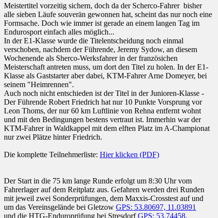
Meistertitel vorzeitig sichern, doch da der Scherco-Fahrer bisher
alle sieben Läufe souverän gewonnen hat, scheint das nur noch eine
Formsache. Doch wie immer ist gerade an einem langen Tag im
Endurosport einfach alles möglich...
In der E1-Klasse wurde die Titelentscheidung noch einmal
verschoben, nachdem der Führende, Jeremy Sydow, an diesem
Wochenende als Sherco-Werksfahrer in der französichen
Meisterschaft antreten muss, um dort den Titel zu holen. In der E1-
Klasse als Gaststarter aber dabei, KTM-Fahrer Arne Domeyer, bei
seinem "Heimrennen".
Auch noch nicht entschieden ist der Titel in der Junioren-Klasse -
Der Führende Robert Friedrich hat nur 10 Punkte Vorsprung vor
Leon Thoms, der nur 60 km Luftlinie von Rehna entfernt wohnt
und mit den Bedingungen bestens vertraut ist. Immerhin war der
KTM-Fahrer in Waldkappel mit dem elften Platz im A-Championat
nur zwei Plätze hinter Friedrich.
Die komplette Teilnehmerliste:
Hier klicken (PDF)
Der Start in die 75 km lange Runde erfolgt um 8:30 Uhr vom
Fahrerlager auf dem Reitplatz aus. Gefahren werden drei Runden
mit jeweil zwei Sonderprüfungen, dem Maxxis-Crosstest auf und
um das Vereinsgelände bei Gletzow
GPS: 53.80697, 11.03891
und die HTG-Enduroprüfung bei Stresdorf
GPS: 53.74458,