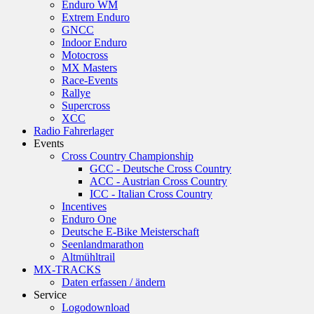
Enduro WM
Extrem Enduro
GNCC
Indoor Enduro
Motocross
MX Masters
Race-Events
Rallye
Supercross
XCC
Radio Fahrerlager
Events
Cross Country Championship
GCC - Deutsche Cross Country
ACC - Austrian Cross Country
ICC - Italian Cross Country
Incentives
Enduro One
Deutsche E-Bike Meisterschaft
Seenlandmarathon
Altmühltrail
MX-TRACKS
Daten erfassen / ändern
Service
Logodownload