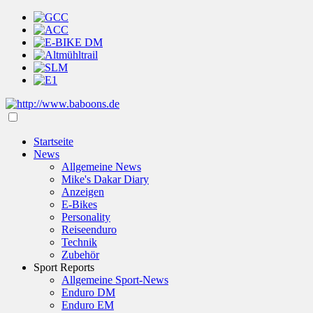
Startseite
News
Allgemeine News
Mike's Dakar Diary
Anzeigen
E-Bikes
Personality
Reiseenduro
Technik
Zubehör
Sport Reports
Allgemeine Sport-News
Enduro DM
Enduro EM