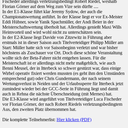
Fischeder allerdings verletzungsbedingt Robert Riedel, weshalb
Florian Görner auf dem Weg zum Vize sein dürfte ....
In der E1-Klasse führt klar Jeremy Sydow, der auch die
Championatswertung anführt. In der Klasse liegt er vor Ex-Meister
Eddi Hübner, sowie Yanik Spachmüller, der Andi Beier in der
Meisterschaftswertung überholt hat. Allerdings genießt Maxi Wills
Heimvorteil und wird wohl nicht zu unterschätzen sein.
In der E2-Klasse liegt Davide von Zitzewitz in Führung aber
erstmals ist in dieser Saison auch Titelverteidiger Philipp Müller am
Start: Müller hatte sich vor Saisonbeginn verletzt und war bisher
höchstens als Zuschauer vor Ort. Doch diese schöne Veranstaltung
wollte sich der Beta-Fahrer nicht entgehen lassen. Für die
Meisterschaft ist er allerdings nicht mehr maßgeblich, wie auch
Benni Meusel, der in Itterbeck so schwer gestürzt war, dass einige
Wirbel operativ fixiert werden mussten (es geht ihm den Umständen
entsprechend gut) oder Chris Gundermann, der nach seinem
Wertungsverlust in Neiden und der Urlaubssperre für Itterbeck jetzt
zumindest wieder bei der GCC-Serie in Führung liegt und damit
auch in Rehna die nächste Überschneidung (mit Mernes) hat.
Die E3-Klasse wird angeführt von Titelverteidiger Luca Fischeder
vor Florian Görner, der nach Robert Riedels verletzungsbedingtem
Aus, den zweiten Platz übernommen hat.
Die komplette Teilnehmerlist:
Hier klicken (PDF)