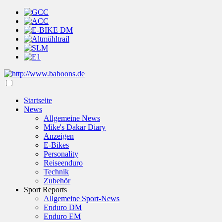
Startseite
News
Allgemeine News
Mike's Dakar Diary
Anzeigen
E-Bikes
Personality
Reiseenduro
Technik
Zubehör
Sport Reports
Allgemeine Sport-News
Enduro DM
Enduro EM