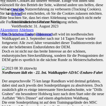
Wir nutzen Cookies auf unserer Website. Einige von ihnen sind
essenziell für den Betrieb der Seite, während andere uns helfen, diese
Website und die Nutzererfahrung zu verbessern (Tracking Cookies).
Drucken
Sie können selbst entscheiden, ob Sie die Cookies zulassen möchten.
E-Mail
Bitte beachten Sie, dass bei einer Ablehnung womöglich nicht mehr
alle Funktionalitäten der Seite zur Verfügung stehen.
Veröffentlicht von
Robert Pairan
Veröffentlicht: 31. August 2023
Akzeptieren
Ablehnen
Weitere Informationen
|
Impressum
Die Deutschen Enduro-Meisterschaft wird im nordhessischen
Waldkappel am 3. September nach nur 14 Tagen Pause wieder
fortgesetzt: Alle zwei Jahre veranstaltet dieser Traditionsverein dort
eine der beliebtesten Endurofahrten der DEM.
Doch es ist nicht nur das breite Interesse an der schönen,
endurotypischen Streckenführung, sondern für die Protagonisten der
DEM geht es sportlich in die nächste Runde zu Meisterschaftsehren.
Nordhessen lädt ein - 22. Int. Waldkappler-ADAC-Enduro-Fahrt
Der anspruchsvolle 75 km lange Rundkurs wird dreimal gefahren,
dabei sind auch jeweils drei Sonderprüfungen zu absolvieren. Doch
zusätzlich gibt es einige interessante Streckenabschnitte, wie "Dölls
Graben" ein besonderer Hohlweg kurz nach dem Start oder die neue
Auffahrt "Mo's Dinner" auf einem abgeholzten Waldhang.
Die erste Sonderprüfung ist auf dem Trainingsgelände des MSC