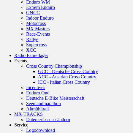
Enduro WM
Extrem Enduro
GNCC
Indoor Enduro
Motocross
MX Masters
Race-Events
Rallye
Supercross
XCC
Radio Fahrerlager
Events
Cross Country Championship
GCC - Deutsche Cross Country
ACC - Austrian Cross Country
ICC - Italian Cross Country
Incentives
Enduro One
Deutsche E-Bike Meisterschaft
Seenlandmarathon
Altmühltrail
MX-TRACKS
Daten erfassen / ändern
Service
Logodownload