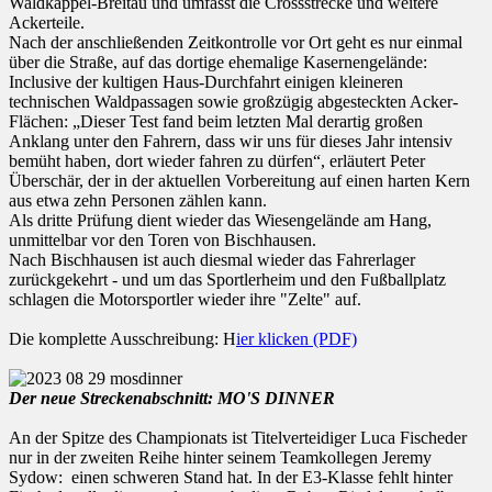
Waldkappel-Breitau und umfasst die Crossstrecke und weitere
Ackerteile.
Nach der anschließenden Zeitkontrolle vor Ort geht es nur einmal
über die Straße, auf das dortige ehemalige Kasernengelände:
Inclusive der kultigen Haus-Durchfahrt einigen kleineren
technischen Waldpassagen sowie großzügig abgesteckten Acker-
Flächen: „Dieser Test fand beim letzten Mal derartig großen
Anklang unter den Fahrern, dass wir uns für dieses Jahr intensiv
bemüht haben, dort wieder fahren zu dürfen“, erläutert Peter
Überschär, der in der aktuellen Vorbereitung auf einen harten Kern
aus etwa zehn Personen zählen kann.
Als dritte Prüfung dient wieder das Wiesengelände am Hang,
unmittelbar vor den Toren von Bischhausen.
Nach Bischhausen ist auch diesmal wieder das Fahrerlager
zurückgekehrt - und um das Sportlerheim und den Fußballplatz
schlagen die Motorsportler wieder ihre "Zelte" auf.
Die komplette Ausschreibung: H
ier klicken (PDF)
Der neue Streckenabschnitt: MO'S DINNER
An der Spitze des Championats ist Titelverteidiger Luca Fischeder
nur in der zweiten Reihe hinter seinem Teamkollegen Jeremy
Sydow: einen schweren Stand hat. In der E3-Klasse fehlt hinter