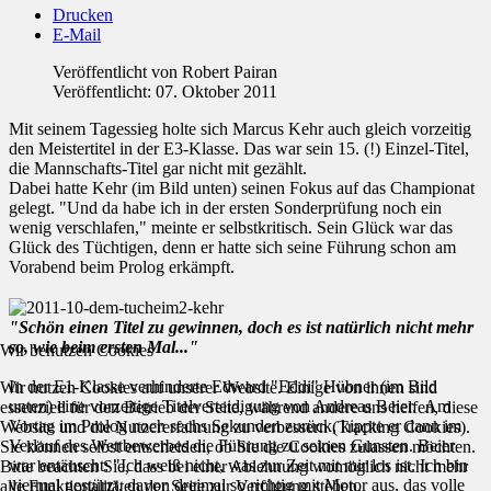
Drucken
E-Mail
Veröffentlicht von
Robert Pairan
Veröffentlicht: 07. Oktober 2011
Mit seinem Tagessieg holte sich Marcus Kehr auch gleich vorzeitig
den Meistertitel in der E3-Klasse. Das war sein 15. (!) Einzel-Titel,
die Mannschafts-Titel gar nicht mit gezählt.
Dabei hatte Kehr (im Bild unten) seinen Fokus auf das Championat
gelegt. "Und da habe ich in der ersten Sonderprüfung noch ein
wenig verschlafen," meinte er selbstkritisch. Sein Glück war das
Glück des Tüchtigen, denn er hatte sich seine Führung schon am
Vorabend beim Prolog erkämpft.
"Schön einen Titel zu gewinnen, doch es ist natürlich nicht mehr
so, wie beim ersten Mal..."
Wir benutzen Cookies
In der E1-Klasse verhinderte Edward "Eddi" Hübner (im Bild
Wir nutzen Cookies auf unserer Website. Einige von ihnen sind
unten) eine vorzeitige Titelverteidigung von Andreas Beier. Am
essenziell für den Betrieb der Seite, während andere uns helfen, diese
Vortag im Prolog noch sechs Sekunden zurück, kippte er dann im
Website und die Nutzererfahrung zu verbessern (Tracking Cookies).
Verlauf des Wettbewerbes die Führung zu seinen Gunsten. Beier
Sie können selbst entscheiden, ob Sie die Cookies zulassen möchten.
war entäuscht: "Ich weiß nicht, was zur Zeit mit mir los ist. Ich bin
Bitte beachten Sie, dass bei einer Ablehnung womöglich nicht mehr
viermal gestürzt, davon dreimal so richtig mit Motor aus, das volle
alle Funktionalitäten der Seite zur Verfügung stehen.