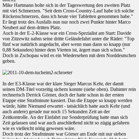
Mike Hartmann holte sich in der Tageswertung den zweiten Platz
mit viel Schmerzen. "Seit dem Cross-Country-Lauf habe ich solche
Rückenschmerzen, dass ich heute vier Tabletten genommen habe."
Er liegt trotz des Ausfalls nun nur noch zwei Punkte hinter Marco
Neubert auf dem dritten Platz.
Auch in der E-2-Klasse war ein Cross-Spezialist am Start: Davide
von Zitzewitz nahm seine dritte Geländefahrt unter die Räder: "Top
fünf war natürlich angedacht, aber wenn man dann so knapp (nur
0,88 Sekunden) hinter dem Vierten ist, ärgert man sich schon."
Doch in Zschopau wird es ein Wiedersehen mit dem Norddeutschen
geben.
In der E3-Klasse war der klare Sieger Marcus Kehr, der damit
seinen DM-Titel vorzeitig sichern konnte (siehe oben). Dahinter rein
rechnerisch Derrick Görner, doch der hatte schon in der ersten
Etappe eine Strafminute kassiert. Das die Etappe so knapp werden
würde, hätte Niemand erwartet - tatsächlich hatte auch Kehr (und
auch andere) gerade nur noch 15 Sekunden Zeit an der
Zeitkontrolle. An der Einfahrt zur Sonderprüfung hatte man sich
Zeit gelassen und war auch anschließend nicht so zügig gefahren
wie es vielleicht nötig gewesen wäre.
Doch trotz der Strafminute war Görner am Ende mit nur sieben