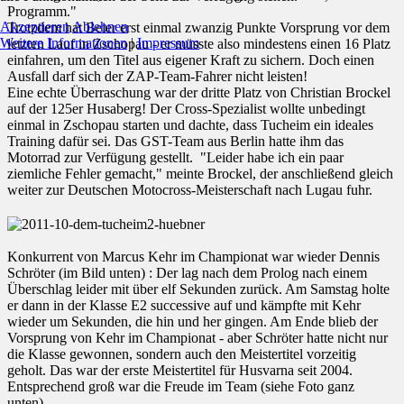
Programm."
Akzeptieren
Ablehnen
Trotzdem hat Beier erst einmal zwanzig Punkte Vorsprung vor dem
Weitere Informationen
|
Impressum
letzten Lauf in Zschopau - er müsste also mindestens einen 16 Platz
einfahren, um den Titel aus eigener Kraft zu sichern. Doch einen
Ausfall darf sich der ZAP-Team-Fahrer nicht leisten!
Eine echte Überraschung war der dritte Platz von Christian Brockel
auf der 125er Husaberg! Der Cross-Spezialist wollte unbedingt
einmal in Zschopau starten und dachte, dass Tucheim ein ideales
Training dafür sei. Das GST-Team aus Berlin hatte ihm das
Motorrad zur Verfügung gestellt. "Leider habe ich ein paar
ziemliche Fehler gemacht," meinte Brockel, der anschließend gleich
weiter zur Deutschen Motocross-Meisterschaft nach Lugau fuhr.
Konkurrent von Marcus Kehr im Championat war wieder Dennis
Schröter (im Bild unten) : Der lag nach dem Prolog nach einem
Überschlag leider mit über elf Sekunden zurück. Am Samstag holte
er dann in der Klasse E2 successive auf und kämpfte mit Kehr
wieder um Sekunden, die hin und her gingen. Am Ende blieb der
Vorsprung von Kehr im Championat - aber Schröter hatte nicht nur
die Klasse gewonnen, sondern auch den Meistertitel vorzeitig
geholt. Das war der erste Meistertitel für Husvarna seit 2004.
Entsprechend groß war die Freude im Team (siehe Foto ganz
unten).