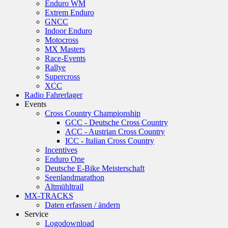
Enduro WM
Extrem Enduro
GNCC
Indoor Enduro
Motocross
MX Masters
Race-Events
Rallye
Supercross
XCC
Radio Fahrerlager
Events
Cross Country Championship
GCC - Deutsche Cross Country
ACC - Austrian Cross Country
ICC - Italian Cross Country
Incentives
Enduro One
Deutsche E-Bike Meisterschaft
Seenlandmarathon
Altmühltrail
MX-TRACKS
Daten erfassen / ändern
Service
Logodownload