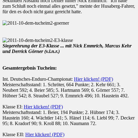
Sekunden Abstand noch Dritter hinter Nick Emmrich: "Ich hatte
zum Schluß noch einmal alles gesetzt," meinte der Husaberg-Fahrer,
für den es doch nicht ganz gereicht hatte.
Siegerehrung der E3-Klasse ... mit Nick Emmrich, Marcus Kehr
und Derrick Görner (v.l.n.r.)
Gesamtergebnis Tucheim:
Int. Deutsches-Enduro-Championat:
Hier klicken! (PDF)
Meisterschaftsstand: 1. Schröter, 664 Punkte; 2. Kehr 661; 3.
Neubert 592; 4. Beier 585; 5. Hartmann 569; 6. Görner 557; 7.
Hübner 542; 8. Straubel 527; 9. Emmrich 496; 10. Haustein 492.
Klasse EI:
Hier klicken! (PDF)
Meisterschaftsstand: 1. Beier, 194 Punkte; 2. Hübner 174; 3.
Haustein 160; 4. Wächtler 141; 5. Hänel 114; 6. Liebl 99; 7. Decker
95; 8. Kradorf 90; 9. Kroll 88; 10. Naumann 72.
Klasse EII:
Hier klicken! (PDF)