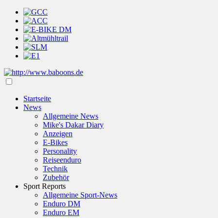
Startseite
News
Allgemeine News
Mike's Dakar Diary
Anzeigen
E-Bikes
Personality
Reiseenduro
Technik
Zubehör
Sport Reports
Allgemeine Sport-News
Enduro DM
Enduro EM