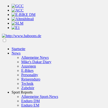
Startseite
News
Allgemeine News
Mike's Dakar Diary
Anzeigen
E-Bikes
Personality
Reiseenduro
Technik
Zubehör
Sport Reports
Allgemeine Sport-News
Enduro DM
Enduro EM