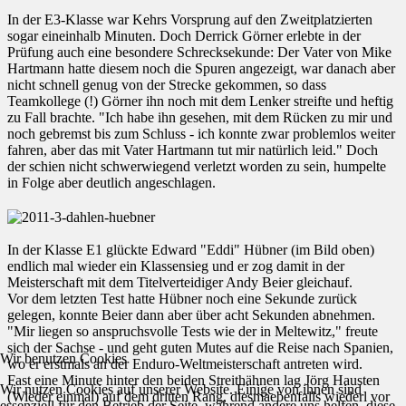
In der E3-Klasse war Kehrs Vorsprung auf den Zweitplatzierten
sogar eineinhalb Minuten. Doch Derrick Görner erlebte in der
Prüfung auch eine besondere Schrecksekunde: Der Vater von Mike
Hartmann hatte diesem noch die Spuren angezeigt, war danach aber
nicht schnell genug von der Strecke gekommen, so dass
Teamkollege (!) Görner ihn noch mit dem Lenker streifte und heftig
zu Fall brachte. "Ich habe ihn gesehen, mit dem Rücken zu mir und
noch gebremst bis zum Schluss - ich konnte zwar problemlos weiter
fahren, aber das mit Vater Hartmann tut mir natürlich leid." Doch
der schien nicht schwerwiegend verletzt worden zu sein, humpelte
in Folge aber deutlich angeschlagen.
In der Klasse E1 glückte Edward "Eddi" Hübner (im Bild oben)
endlich mal wieder ein Klassensieg und er zog damit in der
Meisterschaft mit dem Titelverteidiger Andy Beier gleichauf.
Vor dem letzten Test hatte Hübner noch eine Sekunde zurück
gelegen, konnte Beier dann aber über acht Sekunden abnehmen.
"Mir liegen so anspruchsvolle Tests wie der in Meltewitz," freute
sich der Sachse - und geht guten Mutes auf die Reise nach Spanien,
Wir benutzen Cookies
wo er erstmals an der Enduro-Weltmeisterschaft antreten wird.
Fast eine Minute hinter den beiden Streithähnen lag Jörg Hausten
Wir nutzen Cookies auf unserer Website. Einige von ihnen sind
(Wieder einmal) auf dem dritten Rang, diesmaebenfalls wiederl vor
essenziell für den Betrieb der Seite, während andere uns helfen, diese