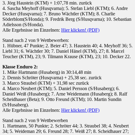
3. Jörg Haustein (KTM) + 1:07,78 min. zurück
4. Sascha Meyhoff (Husqvarna); 5. Stefan Liebl (KTM); 6. Andre
Decker (Husqvarna); 7. Bruno Wächtler (KTM); 8. Charlie
Söderblom(S/Honda); 9. Fredrik Berg (S/Husqvarna); 10. Sebastian
Adielsson (S/Honda).
Alle Ergebnisse im Einzelnen:
Hier klicken! (PDF)
Stand nach 2 von 9 Wettbewerben:
1. Hübner, 47 Punkte; 2. Beier 47; 3. Haustein 40; 4. Meyhoff 36; 5.
Liebl 31; 6. Wächtler 30; 7. Daniel Hänel (KTM), 27; 8. Marcel
Teucher (KTM), 23; 9. Tilmann Krause (KTM), 23; 10. Decker 22.
Klasse Enduro 2:
1. Mike Hartmann (Husaberg) in 30:14,48 min
2. Dennis Schröter (Husqvarna) + 25,38 sec. zurück
3. Marco Straubel (KTM) + 31,98 sec zurück
4. Marco Neubert (KTM); 5. Daniel Persson (S/Husaberg); 6.
Daniel Weiß (Husaberg); 7. Arne Weidemann (Husaberg); 8. Ralf
Scheidhauer (Beta); 9. Otto Freund (KTM); 10. Martin Sundin
(S/Husaberg).
Alle Ergebnisse im Einzelnen:
Hier klicken! (PDF)
Stand nach 2 von 9 Wettbewerben
1. Hartmann, 50 Punkte; 2. Schröter 44; 3. Straubel 38; 4. Neubert
34; 5. Weideman 29; 6. Freund 28; 7. Weiß 27; 8. Scheidhauer 27;