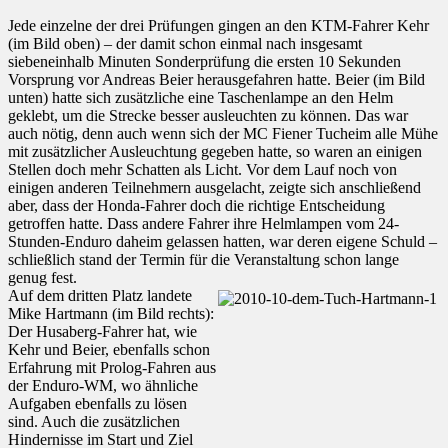
Jede einzelne der drei Prüfungen gingen an den KTM-Fahrer Kehr
(im Bild oben) – der damit schon einmal nach insgesamt
siebeneinhalb Minuten Sonderprüfung die ersten 10 Sekunden
Vorsprung vor Andreas Beier herausgefahren hatte. Beier (im Bild
unten) hatte sich zusätzliche eine Taschenlampe an den Helm
geklebt, um die Strecke besser ausleuchten zu können. Das war
auch nötig, denn auch wenn sich der MC Fiener Tucheim alle Mühe
mit zusätzlicher Ausleuchtung gegeben hatte, so waren an einigen
Stellen doch mehr Schatten als Licht. Vor dem Lauf noch von
einigen anderen Teilnehmern ausgelacht, zeigte sich anschließend
aber, dass der Honda-Fahrer doch die richtige Entscheidung
getroffen hatte. Dass andere Fahrer ihre Helmlampen vom 24-
Stunden-Enduro daheim gelassen hatten, war deren eigene Schuld –
schließlich stand der Termin für die Veranstaltung schon lange
genug fest.
Auf dem dritten Platz landete
Mike Hartmann (im Bild rechts):
Der Husaberg-Fahrer hat, wie
Kehr und Beier, ebenfalls schon
Erfahrung mit Prolog-Fahren aus
der Enduro-WM, wo ähnliche
Aufgaben ebenfalls zu lösen
sind. Auch die zusätzlichen
Hindernisse im Start und Ziel