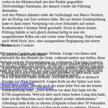
verlor in der Meisterschaft nur drei Punkte gegenüber
Titelverteidiger Hartmann, der danach wieder die Führung
übernahm.
Auf den Plätzen dahinter tobte die Aufholjagd von Marco Neubert,
der im Prolog viel Zeit verloren hatte. Bis zur letzten Sonderprüfung
hatte er dann einen Vorsprung von zwei Sekunden auf seinen
Konkurrenten Christian Weiß geschafft. Doch in dieser letzten
Prüfung fädelte er sich gleich dreimal heftig in eine der
ausgefahrenen Rillen ein und verlor seine Platzierung. Dabei hatte
auch Weiß Pech, bzw. eine unangenehme Begegnung mit einem
Wir benutzen Cookies
Baum.
Wir nutzen Cookies auf unserer Website. Einige von ihnen sind
essenziell für den Betrieb der Seite, während andere uns helfen, diese
Website und die Nutzererfahrung zu verbessern (Tracking Cookies).
In der E3-Klasse war Derrick Görner nicht wirklich glücklich: Am
Sie können selbst entscheiden, ob Sie die Cookies zulassen möchten.
Abend beim Prolog war er bereits einmal gestürzt, am eigentlichen
Bitte beachten Sie, dass bei einer Ablehnung womöglich nicht mehr
Fahrtag auch noch einmal und dann passierte es auch noch, dass
alle Funktionalitäten der Seite zur Verfügung stehen.
sich vor ihm ein Fahrer festfuhr. Doch am Ende war er dennoch
Zweiter vor Nick Emmerich. Gegen Kehr an der Spitze war kein
Akzeptieren
Ablehnen
Kraut gewachsen, obwohl auch der seine liebe Not mit der letzten
Weitere Informationen
|
Impressum
Sonderprüfung hatte: „Zwei Kurven vor dem Ziel hatte ich die
KTM ausgebremst. Weil ich aber noch einen hohen Gang drin hatte,
habe ich die Maschine auch nicht gleich wieder anbekommen.“
Allerdings hatte Kehr zu diesem Zeitpunkt schon über 50 Sekunden
Vorsprung und der Sieg war ihm nicht mehr zu nehmen. Danach