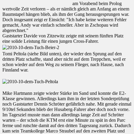
am Vorabend beim Prolog
wertvolle Zeit verloren – als er nämlich gleich am Anfang an einem
Baumstapel hängen blieb, als ihm der Gang herausgesprungen war.
Doch insgesamt zeigt er Einsicht: "Ich habe keine weiteren Fehler
gemacht, Andy war einfach schneller. Aber in Zschopau wird
abgerechnet."
Gaststarter Davide von Zitzewitz zeigte mit seinem fünften Platz
eine solide Leistung für einen jungen Cross-Fahrer.
Tomi Peltola (siehe Bild unten), der wieder den Sprung auf den
dritten Platz schaffte, stand aber nicht auf dem Treppchen, weil er
schon wieder auf dem Weg zu seinem Flieger, nach Hause, nach
Finnland war.
Mike Hartmann zeigte wieder Stärke im Sand und konnte die E2-
Klasse gewinnen. Allerdings kam ihm in der letzten Sonderprüfung
noch Gaststarter Dennis Schröter gefährlich nahe. Mit gerade einmal
9/10tel Sekunden blieb der Husaberg-Fahrer aber doch noch vorne.
Im Tagesziel musste man dann allerdings lange Zeit auf Schröter
warten – der schob die KTM erst eine Minute zu spät in den Parc
ferme und rutschte damit auf den dritten Tagesrang zurück. Dadurch
kam sein Teamkollege Marco Straubel auf den zweiten Platz und