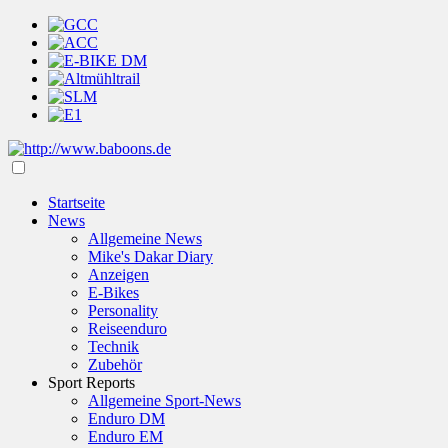
Startseite
News
Allgemeine News
Mike's Dakar Diary
Anzeigen
E-Bikes
Personality
Reiseenduro
Technik
Zubehör
Sport Reports
Allgemeine Sport-News
Enduro DM
Enduro EM