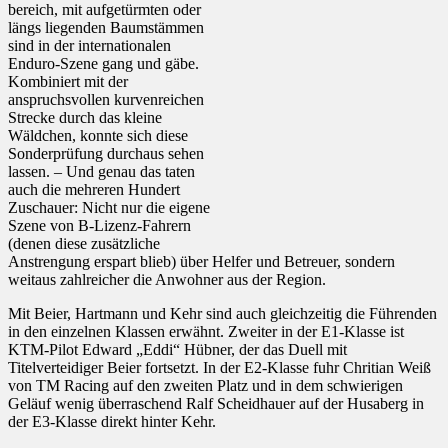
bereich, mit aufgetürmten oder
längs liegenden Baumstämmen
sind in der internationalen
Enduro-Szene gang und gäbe.
Kombiniert mit der
anspruchsvollen kurvenreichen
Strecke durch das kleine
Wäldchen, konnte sich diese
Sonderprüfung durchaus sehen
lassen. – Und genau das taten
auch die mehreren Hundert
Zuschauer: Nicht nur die eigene
Szene von B-Lizenz-Fahrern
(denen diese zusätzliche
Anstrengung erspart blieb) über Helfer und Betreuer, sondern
weitaus zahlreicher die Anwohner aus der Region.
Mit Beier, Hartmann und Kehr sind auch gleichzeitig die Führenden
in den einzelnen Klassen erwähnt. Zweiter in der E1-Klasse ist
KTM-Pilot Edward „Eddi“ Hübner, der das Duell mit
Titelverteidiger Beier fortsetzt. In der E2-Klasse fuhr Chritian Weiß
von TM Racing auf den zweiten Platz und in dem schwierigen
Geläuf wenig überraschend Ralf Scheidhauer auf der Husaberg in
der E3-Klasse direkt hinter Kehr.