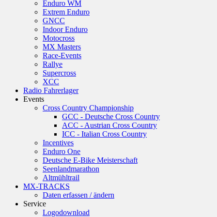
Enduro WM
Extrem Enduro
GNCC
Indoor Enduro
Motocross
MX Masters
Race-Events
Rallye
Supercross
XCC
Radio Fahrerlager
Events
Cross Country Championship
GCC - Deutsche Cross Country
ACC - Austrian Cross Country
ICC - Italian Cross Country
Incentives
Enduro One
Deutsche E-Bike Meisterschaft
Seenlandmarathon
Altmühltrail
MX-TRACKS
Daten erfassen / ändern
Service
Logodownload