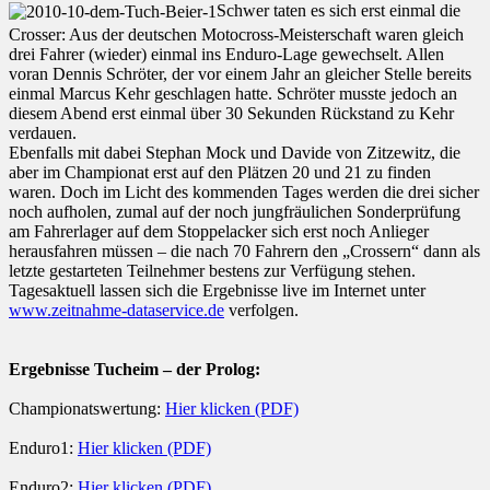
Schwer taten es sich erst einmal die
Crosser: Aus der deutschen Motocross-Meisterschaft waren gleich
drei Fahrer (wieder) einmal ins Enduro-Lage gewechselt. Allen
voran Dennis Schröter, der vor einem Jahr an gleicher Stelle bereits
einmal Marcus Kehr geschlagen hatte. Schröter musste jedoch an
diesem Abend erst einmal über 30 Sekunden Rückstand zu Kehr
verdauen.
Ebenfalls mit dabei Stephan Mock und Davide von Zitzewitz, die
aber im Championat erst auf den Plätzen 20 und 21 zu finden
waren. Doch im Licht des kommenden Tages werden die drei sicher
noch aufholen, zumal auf der noch jungfräulichen Sonderprüfung
am Fahrerlager auf dem Stoppelacker sich erst noch Anlieger
herausfahren müssen – die nach 70 Fahrern den „Crossern“ dann als
letzte gestarteten Teilnehmer bestens zur Verfügung stehen.
Tagesaktuell lassen sich die Ergebnisse live im Internet unter
www.zeitnahme-dataservice.de
verfolgen.
Ergebnisse Tucheim – der Prolog:
Championatswertung:
Hier klicken (PDF)
Enduro1:
Hier klicken (PDF)
Enduro2:
Hier klicken (PDF)