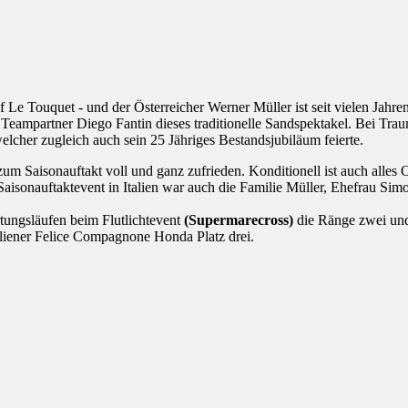
auf Le Touquet - und der Österreicher Werner Müller ist seit vielen Jahr
 Teampartner Diego Fantin dieses traditionelle Sandspektakel. Bei Tra
lcher zugleich auch sein 25 Jähriges Bestandsjubiläum feierte.
um Saisonauftakt voll und ganz zufrieden. Konditionell ist auch alle
isonauftaktevent in Italien war auch die Familie Müller, Ehefrau Sim
tungsläufen beim Flutlichtevent
(Supermarecross)
die Ränge zwei und 
iener Felice Compagnone Honda Platz drei.