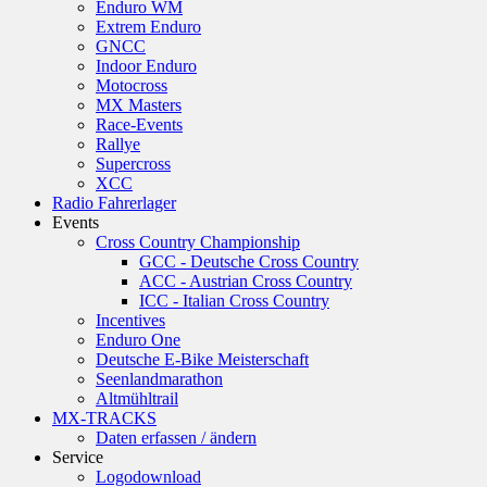
Enduro WM
Extrem Enduro
GNCC
Indoor Enduro
Motocross
MX Masters
Race-Events
Rallye
Supercross
XCC
Radio Fahrerlager
Events
Cross Country Championship
GCC - Deutsche Cross Country
ACC - Austrian Cross Country
ICC - Italian Cross Country
Incentives
Enduro One
Deutsche E-Bike Meisterschaft
Seenlandmarathon
Altmühltrail
MX-TRACKS
Daten erfassen / ändern
Service
Logodownload