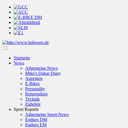
Startseite
News
Allgemeine News
Mike's Dakar Diary
Anzeigen
E-Bikes
Personality
Reiseenduro
Technik
Zubehör
Sport Reports
Allgemeine Sport-News
Enduro DM
Enduro EM