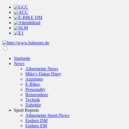
Startseite
News
Allgemeine News
Mike's Dakar Diary
Anzeigen
E-Bikes
Personality
Reiseenduro
Technik
Zubehör
Sport Reports
Allgemeine Sport-News
Enduro DM
Enduro EM