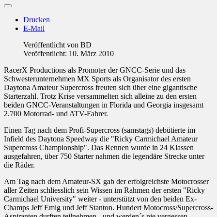
Drucken
E-Mail
Veröffentlicht von
BD
Veröffentlicht: 10. März 2010
RacerX Productions als Promoter der GNCC-Serie und das
Schwesterunternehmen MX Sports als Organisator des ersten
Daytona Amateur Supercross freuten sich über eine gigantische
Starterzahl. Trotz Krise versammelten sich alleine zu den ersten
beiden GNCC-Veranstaltungen in Florida und Georgia insgesamt
2.700 Motorrad- und ATV-Fahrer.
Einen Tag nach dem Profi-Supercross (samstags) debütierte im
Infield des Daytona Speedway die "Ricky Carmichael Amateur
Supercross Championship". Das Rennen wurde in 24 Klassen
ausgefahren, über 750 Starter nahmen die legendäre Strecke unter
die Räder.
Am Tag nach dem Amateur-SX gab der erfolgreichste Motocrosser
aller Zeiten schliesslich sein Wissen im Rahmen der ersten "Ricky
Carmichael University" weiter - unterstützt von den beiden Ex-
Champs Jeff Emig und Jeff Stanton. Hundert Motocross/Supercross-
Aspiranten durften teilnehmen - und werden´s nie vergessen.