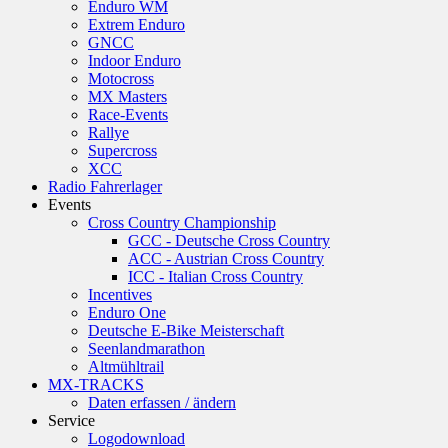
Enduro WM
Extrem Enduro
GNCC
Indoor Enduro
Motocross
MX Masters
Race-Events
Rallye
Supercross
XCC
Radio Fahrerlager
Events
Cross Country Championship
GCC - Deutsche Cross Country
ACC - Austrian Cross Country
ICC - Italian Cross Country
Incentives
Enduro One
Deutsche E-Bike Meisterschaft
Seenlandmarathon
Altmühltrail
MX-TRACKS
Daten erfassen / ändern
Service
Logodownload