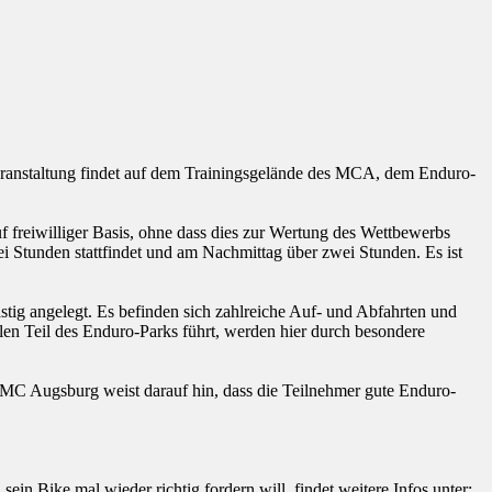
Veranstaltung findet auf dem Trainingsgelände des MCA, dem Enduro-
f freiwilliger Basis, ohne dass dies zur Wertung des Wettbewerbs
ei Stunden stattfindet und am Nachmittag über zwei Stunden. Es ist
tig angelegt. Es befinden sich zahlreiche Auf- und Abfahrten und
llen Teil des Enduro-Parks führt, werden hier durch besondere
er MC Augsburg weist darauf hin, dass die Teilnehmer gute Enduro-
in Bike mal wieder richtig fordern will, findet weitere Infos unter: