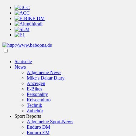
Startseite
News
Allgemeine News
Mike's Dakar Diary
Anzeigen
E-Bikes
Personality
Reiseenduro
Technik
Zubehör
Sport Reports
Allgemeine Sport-News
Enduro DM
Enduro EM