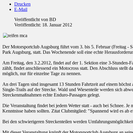
Drucken
E-Mail
Veröffentlicht von
BD
Veröffentlicht: 18. Januar 2012
Der Motorsportclub Augsburg führt vom 3. bis 5. Februar (Freitag -
Park Augsburg, statt. Das Wochenende soll eine echte Herausforderun
Am Freitag, den 3.2.2012, findet auf der 1. Sektion eine 3-Stunden-F
zählt, findet anschliessend ein Motocross statt. Den Abschluss stell
möglich, nur für einzelne Tage zu nennen.
An drei Tagen sind insgesamt 13 Stunden Fahrtzeit auf einem höchst 
Single-Trails auf der Strecke. Wald und Wiesenteile werden sich abwe
Streckenmaßnahmen echte Enduro-Passagen gelegt.
Die Veranstaltung findet bei jedem Wetter statt - auch bei Schnee. J
Kenntnisse haben sollten. Zitat Clubmitglied: "Spannend wird es ab
Bei den schwierigeren Streckenteilen werden Umfahrungsmöglichkeite
Mit dieser Veranstaltung knüpft der Motorsportclub Augsburg an seine 