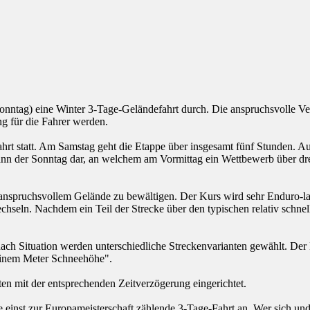
 Sonntag) eine Winter 3-Tage-Geländefahrt durch. Die anspruchsvolle 
g für die Fahrer werden.
ahrt statt. Am Samstag geht die Etappe über insgesamt fünf Stunden. Au
t dann der Sonntag dar, an welchem am Vormittag ein Wettbewerb über dr
anspruchsvollem Gelände zu bewältigen. Der Kurs wird sehr Enduro-las
chseln. Nachdem ein Teil der Strecke über den typischen relativ schne
e nach Situation werden unterschiedliche Streckenvarianten gewählt. D
 einem Meter Schneehöhe".
n mit der entsprechenden Zeitverzögerung eingerichtet.
einst zur Europameisterschaft zählende 3-Tage-Fahrt an. Wer sich und se