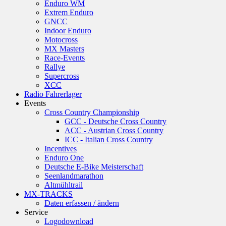
Enduro WM
Extrem Enduro
GNCC
Indoor Enduro
Motocross
MX Masters
Race-Events
Rallye
Supercross
XCC
Radio Fahrerlager
Events
Cross Country Championship
GCC - Deutsche Cross Country
ACC - Austrian Cross Country
ICC - Italian Cross Country
Incentives
Enduro One
Deutsche E-Bike Meisterschaft
Seenlandmarathon
Altmühltrail
MX-TRACKS
Daten erfassen / ändern
Service
Logodownload