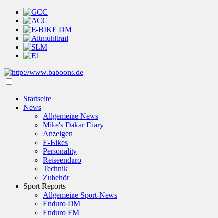
Startseite
News
Allgemeine News
Mike's Dakar Diary
Anzeigen
E-Bikes
Personality
Reiseenduro
Technik
Zubehör
Sport Reports
Allgemeine Sport-News
Enduro DM
Enduro EM