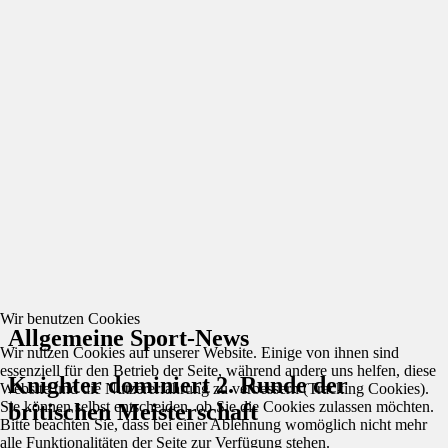
Wir benutzen Cookies
Allgemeine Sport-News
Wir nutzen Cookies auf unserer Website. Einige von ihnen sind
essenziell für den Betrieb der Seite, während andere uns helfen, diese
Knighter dominiert 2. Runde der
Website und die Nutzererfahrung zu verbessern (Tracking Cookies).
Sie können selbst entscheiden, ob Sie die Cookies zulassen möchten.
britischen Meisterschaft
Bitte beachten Sie, dass bei einer Ablehnung womöglich nicht mehr
alle Funktionalitäten der Seite zur Verfügung stehen.