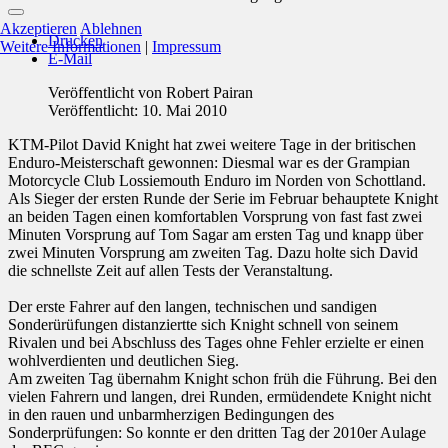
Akzeptieren
Ablehnen
Drucken
Weitere Informationen
|
Impressum
E-Mail
Veröffentlicht von
Robert Pairan
Veröffentlicht: 10. Mai 2010
KTM-Pilot David Knight hat zwei weitere Tage in der britischen
Enduro-Meisterschaft gewonnen: Diesmal war es der Grampian
Motorcycle Club Lossiemouth Enduro im Norden von Schottland.
Als Sieger
der ersten Runde der Serie im Februar behauptete Knight
an beiden Tagen einen komfortablen Vorsprung von fast fast zwei
Minuten Vorsprung auf Tom Sagar am ersten Tag und knapp über
zwei Minuten Vorsprung am zweiten Tag.
Dazu holte sich David
die schnellste Zeit auf allen Tests der Veranstaltung.
Der erste Fahrer auf den langen, technischen und sandigen
Sonderürüfungen distanziertte sich Knight schnell von seinem
Rivalen und bei Abschluss des Tages ohne Fehler erzielte er einen
wohlverdienten und deutlichen Sieg.
Am zweiten Tag übernahm Knight schon früh die Führung.
Bei den
vielen Fahrern und langen, drei Runden, ermüdendete Knight nicht
in den rauen und unbarmherzigen Bedingungen des
Sonderprüfungen: So konnte er den dritten Tag der 2010er Aulage