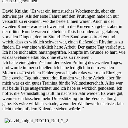
der BEC gewinnen.
David Knight: "Es war ein fantastisches Wochenende, aber ein
schwieriges.
Als der erste Fahrer auf den Prüfungen habe ich nur
versucht zu erkennen, wo die beste Linien waren.
Auch in der
zweiten Runde war es schwer hart in die Kurven zu gehen, aber in
der dritten Runde waren die beiden Tests besonders ausgefahren,
vor allen Dingen, der am Strand.
Der Sand war so trocken und
weich, dass es wirklich schwer war, einen fließenden Rhythmus zu
finden.
Es war eine wirklich harte Arbeit.
Der ganze Tag verlief gut.
Ich habe nicht allzu hartangegriffen, kämpfte im Grunde so hart, wie
es das Gelände erlaubte, ohne etwas zu riskieren..
Ich hatte eine guten Zeit auf der ersten Prüfung des zweiten Tages,
und wurde immer schneller.
Ich habe lediglich in dem zweiten
Motocross-Test einen Fehler gemacht, aber das war mein Einziger.
Eine zweite Tag mit erneut drei Runden war harte Arbeit, aber für
mich war es ein gutes Training für die Weltmeisterschaft.
Alles war
auf beide Tage ausgerichtet und ich habe es wirklich genossen.
Ich
hoffe, die Veranstaltung läuft im nächsten Jahr wieder.
Es wäre gut,
wenn es ein bisschen mehr Unterstützung für die Veranstaltung
gäbe.
Es wäre wirklich schade, wenn der Wettbewerb nächstes Jahr
nicht mehr auf dem Kalender stehen würde. "