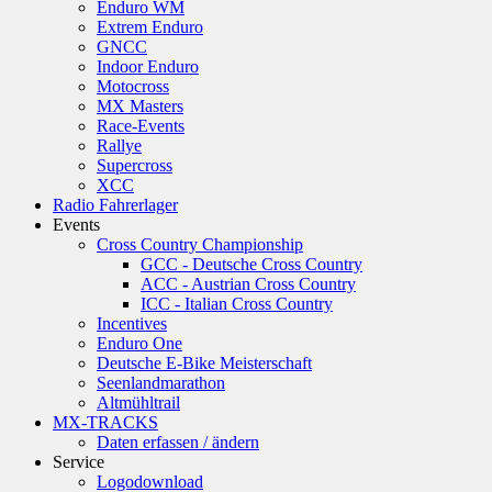
Enduro WM
Extrem Enduro
GNCC
Indoor Enduro
Motocross
MX Masters
Race-Events
Rallye
Supercross
XCC
Radio Fahrerlager
Events
Cross Country Championship
GCC - Deutsche Cross Country
ACC - Austrian Cross Country
ICC - Italian Cross Country
Incentives
Enduro One
Deutsche E-Bike Meisterschaft
Seenlandmarathon
Altmühltrail
MX-TRACKS
Daten erfassen / ändern
Service
Logodownload