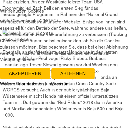
Platz erzielen. An der Westküste feierte Team USA
Trophymitglied Zach Bell den ersten Sieg für das
Wir benutzen Cookies
neuaufgelegte Programm im Rahmen der "National Grand
Prix Championship" (NGPC).
Wir nutzen Cookies auf unserer Website. Einige von ihnen sind
essenziell für den Betrieb der Seite, während andere uns helfen,
diese Website und die Nutzererfahrung zu verbessern (Tracking
Ricky Dietrich
Cookies). Sie können selbst entscheiden, ob Sie die Cookies
zulassen möchten. Bitte beachten Sie, dass bei einer Ablehnung
Ebenfalls an der Westküste setzt Honda wie in den letzten
womöglich nicht mehr alle Funktionalitäten der Seite zur
Jahren auf Dakar-Pechvogel Ricky Brabec. Brabecs
Verfügung stehen.
Teamkollege Trevor Stewart gewann vor drei Wochen den
NGPC-Auftakt. Zurück im Geschäft ist zudem Ex-
AKZEPTIEREN
ABLEHNEN
Endurocross-Champ Ricky Dietrich, der sich für Honda an
einem Comeback in der Westküsten Cross Country Serie
Weitere Informationen
|
Impressum
WORCS versucht. Auch in der publicityträchtigen Baja-
Wüstenserie mischt Honda mit einem offiziell unterstützten
Team mit. Dort gewann die "Red Riders" 2018 die in Amerika
und Mexiko vielbeachteten Wüstenevents Baja 500 und Baja
1000.
Nichtsdestotrotz gingen die ersten Saisonsiege in der Sprint