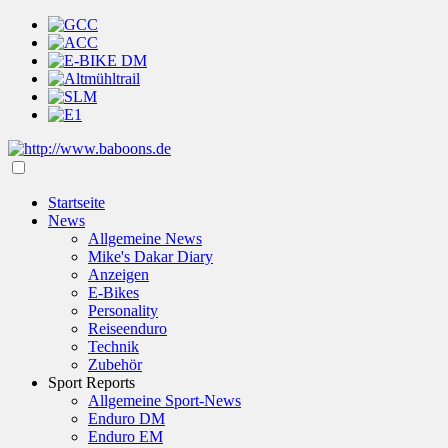
Startseite
News
Allgemeine News
Mike's Dakar Diary
Anzeigen
E-Bikes
Personality
Reiseenduro
Technik
Zubehör
Sport Reports
Allgemeine Sport-News
Enduro DM
Enduro EM