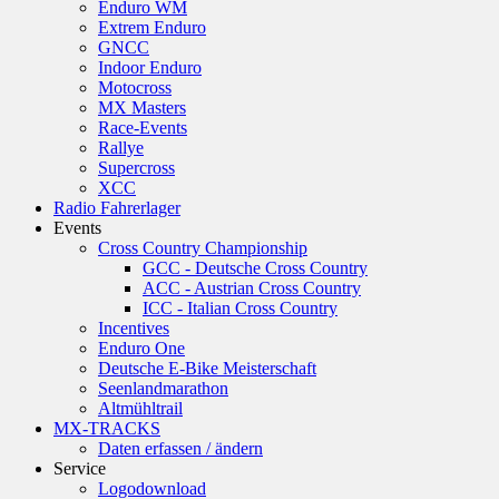
Enduro WM
Extrem Enduro
GNCC
Indoor Enduro
Motocross
MX Masters
Race-Events
Rallye
Supercross
XCC
Radio Fahrerlager
Events
Cross Country Championship
GCC - Deutsche Cross Country
ACC - Austrian Cross Country
ICC - Italian Cross Country
Incentives
Enduro One
Deutsche E-Bike Meisterschaft
Seenlandmarathon
Altmühltrail
MX-TRACKS
Daten erfassen / ändern
Service
Logodownload