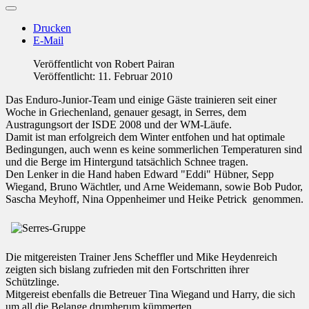
Drucken
E-Mail
Veröffentlicht von
Robert Pairan
Veröffentlicht: 11. Februar 2010
Das Enduro-Junior-Team und einige Gäste trainieren seit einer
Woche in Griechenland, genauer gesagt, in Serres, dem
Austragungsort der ISDE 2008 und der WM-Läufe.
Damit ist man erfolgreich dem Winter entfohen und hat optimale
Bedingungen, auch wenn es keine sommerlichen Temperaturen sind
und die Berge im Hintergund tatsächlich Schnee tragen.
Den Lenker in die Hand haben Edward "Eddi" Hübner, Sepp
Wiegand, Bruno Wächtler, und Arne Weidemann, sowie Bob Pudor,
Sascha Meyhoff, Nina Oppenheimer und Heike Petrick genommen.
Die mitgereisten Trainer Jens Scheffler und Mike Heydenreich
zeigten sich bislang zufrieden mit den Fortschritten ihrer
Schützlinge.
Mitgereist ebenfalls die Betreuer Tina Wiegand und Harry, die sich
um all die Belange drumherum kümmerten.