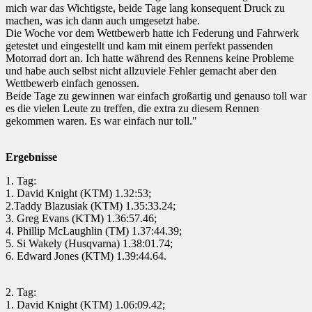
mich war das Wichtigste, beide Tage lang konsequent Druck zu
machen, was ich dann auch umgesetzt habe.
Die Woche vor dem Wettbewerb hatte ich Federung und Fahrwerk
getestet und eingestellt und kam mit einem perfekt passenden
Motorrad dort an. Ich hatte während des Rennens keine Probleme
und habe auch selbst nicht allzuviele Fehler gemacht aber den
Wettbewerb einfach genossen.
Beide Tage zu gewinnen war einfach großartig und genauso toll war
es die vielen Leute zu treffen, die extra zu diesem Rennen
gekommen waren. Es war einfach nur toll."
Ergebnisse
1. Tag:
1. David Knight (KTM) 1.32:53;
2.Taddy Blazusiak (KTM) 1.35:33.24;
3. Greg Evans (KTM) 1.36:57.46;
4. Phillip McLaughlin (TM) 1.37:44.39;
5. Si Wakely (Husqvarna) 1.38:01.74;
6. Edward Jones (KTM) 1.39:44.64.
2. Tag:
1. David Knight (KTM) 1.06:09.42;