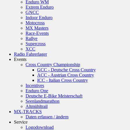
Enduro WM
Extrem Enduro
GNCC
Indoor Enduro
Motocross
MX Masters
Race-Events
Rallye
Supercross
XCC
Radio Fahrerlager
Events
Cross Country Championship
GCC - Deutsche Cross Country
ACC - Austrian Cross Country
ICC - Italian Cross Country
Incentives
Enduro One
Deutsche E-Bike Meisterschaft
Seenlandmarathon
Altmühltrail
MX-TRACKS
Daten erfassen / ändern
Service
Logodownload