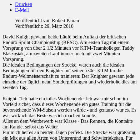
Drucken
E-Mail
Veröffentlicht von
Robert Pairan
Veröffentlicht: 29. März 2010
David Knight gewann beide Läufe beim Auftakt der britischen
Enduro Sprint Championship (BESC). Am ersten Tag mit einem
Vorsprung von über 2 1/2 Minuten vor KTM-Teamkollegen Taddy
Blaszusiak, am zweiten Lauf immer noch mit zwei Minuten
Vorsprung.
Die idealen Bedingungen der Strecke, waren auch die idealen
Bedingungen für den Knighter mit seiner 530er KTM für die
Enduro-Weltmeisterschaft zu trainieren: Der Knighter gewann jede
einzelne der täglich neun Sonderprüfungen und wiederholte dies am
zweiten Tag.
Knight: "Ich hatte ein tolles Wochenende. Ich war mir schon im
Vorfeld sicher, dass dieses Wochenende ein gutes Training für die
bevorstehende WM-Saison werden würde - und genauso war es. Es
war wirklich das Beste was ich machen konnte.
Alles an dem Wettbewerb war Klasse - Das Rennen, die Kontakte
am Rande, selbst das Wetter.
Für mich lief es an beiden Tagen perfekt. Die Strecke war großartig,
ein Mix aus allen Arten von Untergrund und Schwierigkeiten. Für