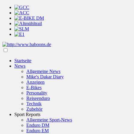
Startseite
News
Allgemeine News
Mike's Dakar Diary
Anzeigen
E-Bikes
Personality
Reiseenduro
Technik
Zubehör
Sport Reports
Allgemeine Sport-News
Enduro DM
Enduro EM