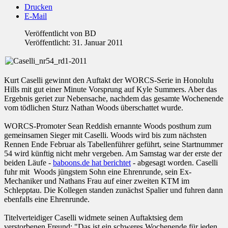
Drucken
E-Mail
Veröffentlicht von
BD
Veröffentlicht: 31. Januar 2011
Kurt Caselli gewinnt den Auftakt der WORCS-Serie in Honolulu
Hills mit gut einer Minute Vorsprung auf Kyle Summers. Aber das
Ergebnis geriet zur Nebensache, nachdem das gesamte Wochenende
vom tödlichen Sturz Nathan Woods überschattet wurde.
WORCS-Promoter Sean Reddish ernannte Woods posthum zum
gemeinsamen Sieger mit Caselli. Woods wird bis zum nächsten
Rennen Ende Februar als Tabellenführer geführt, seine Startnummer
54 wird künftig nicht mehr vergeben. Am Samstag war der erste der
beiden Läufe -
baboons.de hat berichtet
- abgesagt worden. Caselli
fuhr mit Woods jüngstem Sohn eine Ehrenrunde, sein Ex-
Mechaniker und Nathans Frau auf einer zweiten KTM im
Schlepptau. Die Kollegen standen zunächst Spalier und fuhren dann
ebenfalls eine Ehrenrunde.
Titelverteidiger Caselli widmete seinen Auftaktsieg dem
verstorbenen Freund: "Das ist ein schweres Wochenende für jeden.