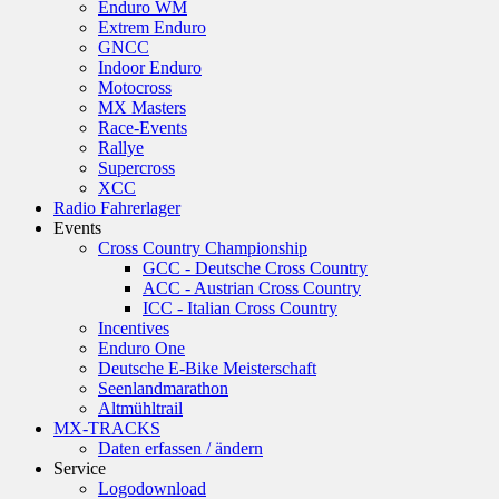
Enduro WM
Extrem Enduro
GNCC
Indoor Enduro
Motocross
MX Masters
Race-Events
Rallye
Supercross
XCC
Radio Fahrerlager
Events
Cross Country Championship
GCC - Deutsche Cross Country
ACC - Austrian Cross Country
ICC - Italian Cross Country
Incentives
Enduro One
Deutsche E-Bike Meisterschaft
Seenlandmarathon
Altmühltrail
MX-TRACKS
Daten erfassen / ändern
Service
Logodownload