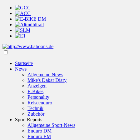
Startseite
News
Allgemeine News
Mike's Dakar Diary
Anzeigen
E-Bikes
Personality
Reiseenduro
Technik
Zubehör
Sport Reports
Allgemeine Sport-News
Enduro DM
Enduro EM