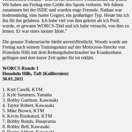
Wir haben am Freitag eine Größe des Sports verloren. Wir fuhren
zusammen bei der ISDE und wurden enge Freunde. Nathan war
bodenständig, eine harter Gegner, ein großartiger Typ. Heute bin ich
ihn für ihn gefahren. Ich habe viel von ihm gelernt als ich Profi
wurde, er gewann WORCS-Titel und ich habe versucht, von ihm zu
lernen. Er war eines meiner Idole."
Die genaue Todesursache bleibt unveröffentlicht. Woods wurde am
Freitag nach seinem Trainingssturz auf der Motocross-Strecke von
Honolulu Hills mit dem Rettungshubschrauber ins Krankenhaus
geflogen und dort kurze Zeit später für tot erklärt.
WORCS Runde 1
Honolulu Hills, Taft (Kalifornien)
30.01.2011
1. Kurt Caselli, KTM
2. Kyle Summers, Yamaha
3. Bobby Garrison, Kawasaki
4. Taylor Robert, Kawasaki
5. Mike Brown, KTM
6. Kevin Rookstool, KTM
7. Bobby Bonds, Husqvarna
8. Robby Bell, Kawasaki
9. Destry Abbott, Kawasaki