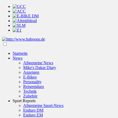
Startseite
News
Allgemeine News
Mike's Dakar Diary
Anzeigen
E-Bikes
Personality
Reiseenduro
Technik
Zubehör
Sport Reports
Allgemeine Sport-News
Enduro DM
Enduro EM