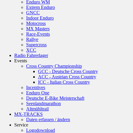
Enduro WM
Extrem Enduro
GNCC
Indoor Enduro
Motocross
MX Masters
Race-Events
Rallye
Supercross
XCC
Radio Fahrerlager
Events
Cross Country Championship
GCC - Deutsche Cross Country
ACC - Austrian Cross Country
ICC - Italian Cross Country
Incentives
Enduro One
Deutsche E-Bike Meisterschaft
Seenlandmarathon
Altmühltrail
MX-TRACKS
Daten erfassen / ändern
Service
Logodownload