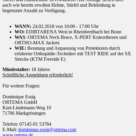
auch wie bereits erwähnt Helme, Stiefel und Bekleidung in
begrenzter Anzahl zu Verfügung.
WANN:
24.02.2018 von 10:00 - 17:00 Uhr
WO:
EDIRTARENA West in Rheinbreitbach bei Bonn
WAS
: ORTEMA Neck Brace, X-PERT Knieorthesen und
ORTHO-MAX Jackets
WIE:
Beratung und Anpassung von Protektoren durch
erfahrene Orthopädie-Techniker mit TEST RIDE auf der SX
Strecke (KTM Freeride E)
Mindestalter:
18 Jahren
Schriftliche Anmeldung erforderlich!
Für weitere Fragen:
Dominique Essig
ORTEMA GmbH
Kurt-Lindemann-Weg 10
71706 Markgröningen
Telefon: 07145-91 53784
E-Mail:
dominique.essig@ortema.com
www.ortema.de