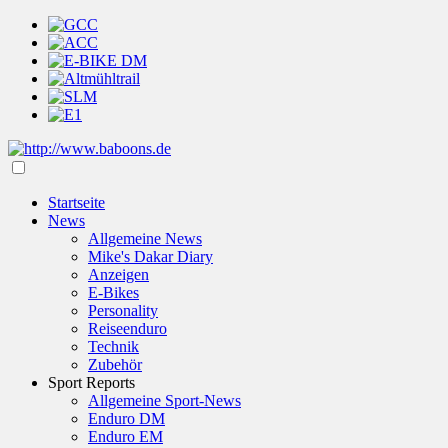
Startseite
News
Allgemeine News
Mike's Dakar Diary
Anzeigen
E-Bikes
Personality
Reiseenduro
Technik
Zubehör
Sport Reports
Allgemeine Sport-News
Enduro DM
Enduro EM