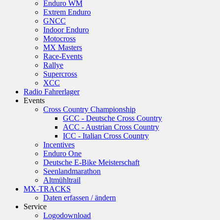
Enduro WM
Extrem Enduro
GNCC
Indoor Enduro
Motocross
MX Masters
Race-Events
Rallye
Supercross
XCC
Radio Fahrerlager
Events
Cross Country Championship
GCC - Deutsche Cross Country
ACC - Austrian Cross Country
ICC - Italian Cross Country
Incentives
Enduro One
Deutsche E-Bike Meisterschaft
Seenlandmarathon
Altmühltrail
MX-TRACKS
Daten erfassen / ändern
Service
Logodownload