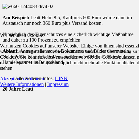
Am Beispiel:
Leatt Helm 8.5, Kaufpreis 600 Euro würde dann im
Austausch nur noch 360 Euro plus Versand kosten.
Hinsichtlich des Eigenschutzes eine sicherlich wichtige Maßnahme
Wir benutzen Cookies
und daher zu 100 Prozent zu empfehlen.
Wir nutzen Cookies auf unserer Website. Einige von ihnen sind essenzie
Ablauf:
Antrag stellen sowie Dokumente und Bilder übermitteln.
während andere uns helfen, diese Website und die Nutzererfahrung zu 
Nach Prüfung erfolgt der Versand des neuen Helmes über den
Cookies). Sie können selbst entscheiden, ob Sie die Cookies zulassen 
Handelspartner in Deutschland.
dass bei einer Ablehnung womöglich nicht mehr alle Funktionalitäten 
stehen.
Alle weiteren Infos:
LINK
Akzeptieren
Ablehnen
Weitere Informationen
|
Impressum
20 Jahre Leatt