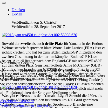
Drucken
E-Mail
Veröffentlicht von
S. Christof
Veröffentlicht: 28. September 2017
Sowohl der
zweite
als auch
dritte Platz
für Yamaha in der Enduro-
Weltmeisterschaft sprechen klare Worte. Loic Larrieu (FRA) lässt es
richtig krachen und hat bis zum letzten EnduroGP in England den
zweiten Gesamtrang in der hart umkämpften EnduroGP-Klasse
belegt. Aktuell liegt er nach dem England-GP mit seiner WR450F
Wir benutzen Cookies
auf dem dritten Platz. Sein Teamkollege Jamie McCanney (GBR)
hält mit seiner brandneuen WR250F den zweiten Platz in der E2-
Wir nutzen Cookies auf unserer Website. Einige von ihnen sind
Klasse und wird beim Grande Finale in Zschopau sicherlich zum
essenziell für den Betrieb der Seite, während andere uns helfen, diese
Angriff blasen, um sich den Titel noch zu schnappen.
Website und die Nutzererfahrung zu verbessern (Tracking Cookies).
Sie können selbst entscheiden, ob Sie die Cookies zulassen möchten.
Bitte beachten Sie, dass bei einer Ablehnung womöglich nicht mehr
alle Funktionalitäten der Seite zur Verfügung stehen.
Was gibt es Neues aus dem Yamaha-Lager? Sowohl die 250er, als
auch die 450er besitzen den bekannten um 180 Grad gedrehten
Akzeptieren
Ablehnen
Zylinder, der nach wie vor in der Sportenduro-Branche eine
Weitere Informationen
|
Impressum