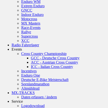
Enduro WM
Extrem Enduro
GNCC
Indoor Enduro
Motocross
MX Masters
Race-Events
Rallye
Supercross
XCC
Radio Fahrerlager
Events
Cross Country Championship
GCC - Deutsche Cross Country
ACC - Austrian Cross Country
ICC - Italian Cross Country
Incentives
Enduro One
Deutsche E-Bike Meisterschaft
Seenlandmarathon
Altmühltrail
MX-TRACKS
Daten erfassen / ändern
Service
Logodownload