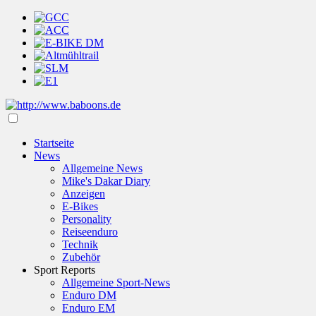
Startseite
News
Allgemeine News
Mike's Dakar Diary
Anzeigen
E-Bikes
Personality
Reiseenduro
Technik
Zubehör
Sport Reports
Allgemeine Sport-News
Enduro DM
Enduro EM