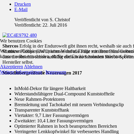
Drucken
E-Mail
Veröffentlicht von
S. Christof
Veröffentlicht: 22. Juli 2016
Wir benutzen Cookies
Shercos
Erfolg in der Endurowelt gibt ihnen recht, weshalb sie auch
Wir nutzen Cookies auf unserer Website. Einige von ihnen sind essenzi
Matthew Phillips (EWC) können auf alle Fälle mit ihren Blau-Gelben 
können selbst entscheiden, ob Sie die Cookies zulassen möchten. Bitte
dass die ohnehin schon auffällig einfach zu fahrenden Sherco-Sport
Hersteller selbst.
Akzeptieren
Ablehnen
Weitere Informationen
|
Impressum
Modellübergreifende Neuerungen 2017
InMold-Dekor für längere Haltbarkeit
Widerstandsfähigere Dual-Compound Kunststoffteile
Neue Rahmen-Protektoren
Bremsleitung und Tachokabel mit neuem Verbindungsclip
Transparenter Kunststofftank
Viertakter: 9,7 Liter Fassungsvermögen
Zweitakter: 10,4 Liter Fassungsvermögen
Optimierter Rahmen in hoch beanspruchten Bereichen
Verringerter Lenkkopfwinkel für verbessertes Handling