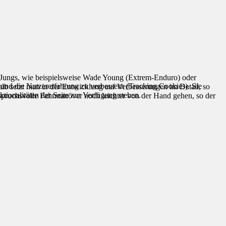
re Jungs, wie beispielsweise Wade Young (Extrem-Enduro) oder
e und die Nutzererfahrung zu verbessern (Tracking Cookies). Sie
alb setzt man in der Entwicklung auf Verbesserungen im Detail, so
tionalitäten der Seite zur Verfügung stehen.
spruchsvolle Fahrmanöver noch leichter von der Hand gehen, so der