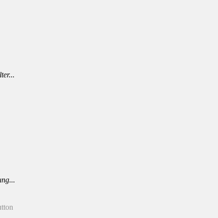
er...
ng...