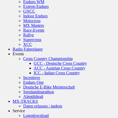
Enduro WM
Extrem Enduro
GNCC
Indoor Enduro
Motocross
MX Masters
Race-Events
Rallye
Supercross
XCC
Radio Fahrerlager
Events
Cross Country Championship
GCC - Deutsche Cross Country
ACC - Austrian Cross Country
ICC - Italian Cross Country
Incentives
Enduro One
Deutsche E-Bike Meisterschaft
Seenlandmarathon
Altmühltrail
MX-TRACKS
Daten erfassen / ändern
Service
Logodownload