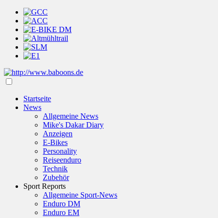
Startseite
News
Allgemeine News
Mike's Dakar Diary
Anzeigen
E-Bikes
Personality
Reiseenduro
Technik
Zubehör
Sport Reports
Allgemeine Sport-News
Enduro DM
Enduro EM