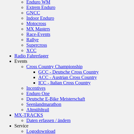
Enduro WM
Extrem Enduro
GNCC
Indoor Enduro
Motocross
MX Masters
Race-Events
Rallye
Supercross
XCC
Radio Fahrerlager
Events
Cross Country Championship
GCC - Deutsche Cross Country
ACC - Austrian Cross Country
ICC - Italian Cross Country
Incentives
Enduro One
Deutsche E-Bike Meisterschaft
Seenlandmarathon
Altmühltrail
MX-TRACKS
Daten erfassen / ändern
Service
Logodownload