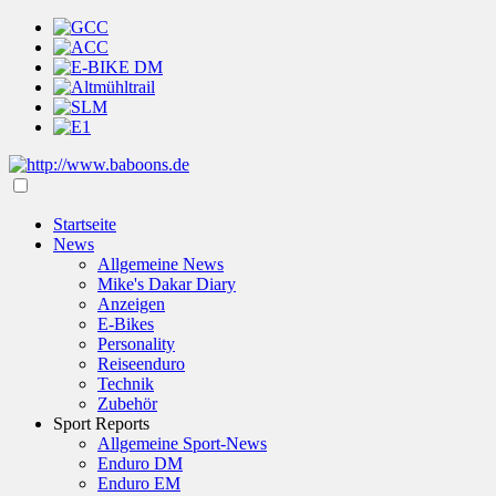
Startseite
News
Allgemeine News
Mike's Dakar Diary
Anzeigen
E-Bikes
Personality
Reiseenduro
Technik
Zubehör
Sport Reports
Allgemeine Sport-News
Enduro DM
Enduro EM