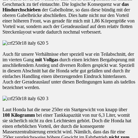
Geschmack zu tief eintauchte. Die logische Konsequenz war
das
Hindurchschieben
der Gabelholme, so dass diese bündig mit der
oberen Gabelbrücke abschließen. Dies hatte nicht nur den Vorteil
einer höheren Front, was gerade für mich mit 1,86 Körpergröße von
Vorteil war, sondern auch der Geradeauslauf auf dem relativ flotten
Streckenlayout wurde dadurch nochmal verbessert.
Auch für unsere Verhältnisse eher speziell war ein Teilabschnitt, der
im vierten Gang
mit Vollgas
durch einen leichten Bergabsprung mit
anschließendem Anstieg und diversen Rollers gespickt war. Speziell
in diesem Abschnitt hat die Honda sehr gut gefallen und durch ihr
einfaches Handling einen überzeugenden Eindruck hinterlassen.
Auch der Geradeauslauf unter diesen Bedingungen kann als tadellos
bezeichnet werden.
Laut Honda hat die neue 250er ein Startgewicht von knapp über
108 Kilogramm
bei einer Tankkapazität von nur 6,3 Liter, womit
sie sicherlich nicht zu den Leichtesten gehört. Doch die Honda hat
einen erheblichen Vorteil, der durch die konsequente
Massenzentralisierung erreicht wird. Nämlich, dass das für eine
250er vergleichsweise höhere Gewicht im Fahrbetrieb
nicht zum