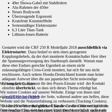
49er Showa-Gabel mit Stahlfedern
Alu-Rahmen der 450er
Neues Bodywork
Überzeugende Ergonomi
Kratzfeste Kunststoffteile
Serienmäßiger Elektrostarter
6,3 Liter Titan-Tank
Lithium-Ionen-Batterie
Gestartet wird die CRF 250 R Modelljahr 2018
ausschließlich via
Elektrostarter
. Dazu bedarf es stets eines gezogenen
Kupplungshebels, da der dort montierte Kontaktschalter Herr über
die Spannungsversorgung des Startknopfs darstellt. Warum man
diese eher Enduro gerechte Eigenheit an einem nicht
zulassungsfähigen Cross-Gerät montiert, hat sich für uns nicht
erschlossen. Auch seitens Honda-Deutschland konnte man keine
adäquate Antwort über die aus japanischer Sicht notwendige
Lösung liefern. Kurzum für den Praxis-Einsatz wird der Kontakt
Wir benutzen Cookies
ohnehin
überbrückt
, so dass sich dieses Thema erledigt hat.
Wir nutzen Cookies auf unserer Website. Einige von ihnen sind
essenziell für den Betrieb der Seite, während andere uns helfen, diese
Website und die Nutzererfahrung zu verbessern (Tracking Cookies).
Sie können selbst entscheiden, ob Sie die Cookies zulassen möchten.
Da die 250er über
das gleiche Chassis
wie die 450er verfügt ist die
Bitte beachten Sie, dass bei einer Ablehnung womöglich nicht mehr
notwendige Eingewöhnungszeit kurz. Der Motor hängt sauber am