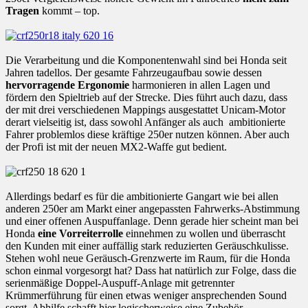
Tragen
kommt – top.
Die Verarbeitung und die Komponentenwahl sind bei Honda seit
Jahren tadellos. Der gesamte Fahrzeugaufbau sowie dessen
hervorragende Ergonomie
harmonieren in allen Lagen und
fördern den Spieltrieb auf der Strecke. Dies führt auch dazu, dass
der mit drei verschiedenen Mappings ausgestattet Unicam-Motor
derart vielseitig ist, dass sowohl Anfänger als auch ambitionierte
Fahrer problemlos diese kräftige 250er nutzen können. Aber auch
der Profi ist mit der neuen MX2-Waffe gut bedient.
Allerdings bedarf es für die ambitionierte Gangart wie bei allen
anderen 250er am Markt einer angepassten Fahrwerks-Abstimmung
und einer offenen Auspuffanlage. Denn gerade hier scheint man bei
Honda
eine Vorreiterrolle
einnehmen zu wollen und überrascht
den Kunden mit einer auffällig stark reduzierten Geräuschkulisse.
Stehen wohl neue Geräusch-Grenzwerte im Raum, für die Honda
schon einmal vorgesorgt hat? Dass hat natürlich zur Folge, dass die
serienmäßige Doppel-Auspuff-Anlage mit getrennter
Krümmerführung für einen etwas weniger ansprechenden Sound
sorgt. Abhilfe schafft hier logischerweise eine Zubehör-