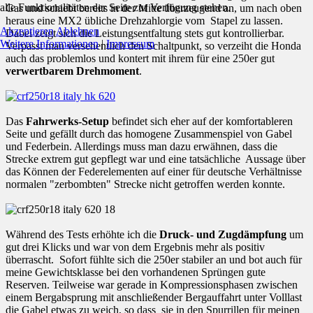
alle Funktionalitäten der Seite zur Verfügung stehen.
Gas und schiebt bereits in der Mitte überzeugend an, um nach oben
heraus eine MX2 übliche Drehzahlorgie vom Stapel zu lassen.
Akzeptieren
Ablehnen
Dabei zeigt sich die Leistungsentfaltung stets gut kontrollierbar.
Weitere Informationen
|
Impressum
Verpasst man versehentlich den Schaltpunkt, so verzeiht die Honda
auch das problemlos und kontert mit ihrem für eine 250er gut
verwertbarem Drehmoment
.
Das
Fahrwerks-Setup
befindet sich eher auf der komfortableren
Seite und gefällt durch das homogene Zusammenspiel von Gabel
und Federbein. Allerdings muss man dazu erwähnen, dass die
Strecke extrem gut gepflegt war und eine tatsächliche Aussage über
das Können der Federelementen auf einer für deutsche Verhältnisse
normalen "zerbombten" Strecke nicht getroffen werden konnte.
Während des Tests erhöhte ich die
Druck- und Zugdämpfung
um
gut drei Klicks und war von dem Ergebnis mehr als positiv
überrascht. Sofort fühlte sich die 250er stabiler an und bot auch für
meine Gewichtsklasse bei den vorhandenen Sprüngen gute
Reserven. Teilweise war gerade in Kompressionsphasen zwischen
einem Bergabsprung mit anschließender Bergauffahrt unter Volllast
die Gabel etwas zu weich, so dass sie in den Spurrillen für meinen