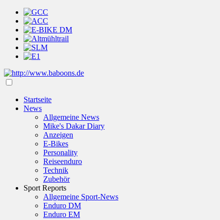
l
Startseite
News
E
Allgemeine News
Mike's Dakar Diary
E
Anzeigen
oftInternetExplorer4
E-Bikes
hreibung
,
Personality
Reiseenduro
schiedliche
Technik
e
Zubehör
k-
Sport Reports
r,
Allgemeine Sport-News
5°-20°-30°
Enduro DM
nschläge
Enduro EM