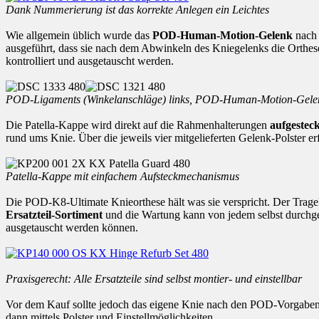
Dank Nummerierung ist das korrekte Anlegen ein Leichtes
Wie allgemein üblich wurde das
POD-Human-Motion-Gelenk
nach 
ausgeführt, dass sie nach dem Abwinkeln des Kniegelenks die Orthese
kontrolliert und ausgetauscht werden.
POD-Ligaments (Winkelanschläge) links, POD-Human-Motion-Gelen
Die Patella-Kappe wird direkt auf die Rahmenhalterungen
aufgestec
rund ums Knie. Über die jeweils vier mitgelieferten Gelenk-Polster er
Patella-Kappe mit einfachem Aufsteckmechanismus
Die POD-K8-Ultimate Knieorthese hält was sie verspricht. Der Tragek
Ersatzteil-Sortiment
und die Wartung kann von jedem selbst durchgefü
ausgetauscht werden können.
Praxisgerecht: Alle Ersatzteile sind selbst montier- und einstellbar
Vor dem Kauf sollte jedoch das eigene Knie nach den POD-Vorgaben 
dann mittels Polster und Einstellmöglichkeiten.