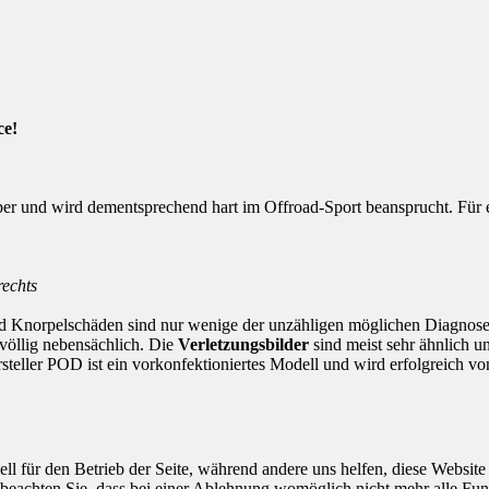
ce!
r und wird dementsprechend hart im Offroad-Sport beansprucht. Für e
echts
nd Knorpelschäden sind nur wenige der unzähligen möglichen Diagnose
 völlig nebensächlich. Die
Verletzungsbilder
sind meist sehr ähnlich u
teller POD ist ein vorkonfektioniertes Modell und wird erfolgreich von
ell für den Betrieb der Seite, während andere uns helfen, diese Websit
 beachten Sie, dass bei einer Ablehnung womöglich nicht mehr alle Funk