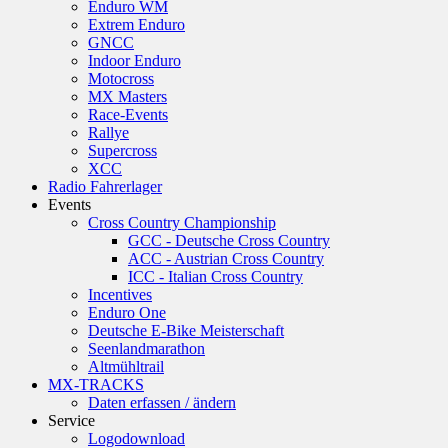
Enduro WM
elbegrenzung,
Extrem Enduro
eber
GNCC
Indoor Enduro
Motocross
MX Masters
Race-Events
Rallye
Supercross
XCC
Radio Fahrerlager
Events
Cross Country Championship
GCC - Deutsche Cross Country
ACC - Austrian Cross Country
ICC - Italian Cross Country
Incentives
Enduro One
Deutsche E-Bike Meisterschaft
Seenlandmarathon
Altmühltrail
MX-TRACKS
Daten erfassen / ändern
Service
Logodownload