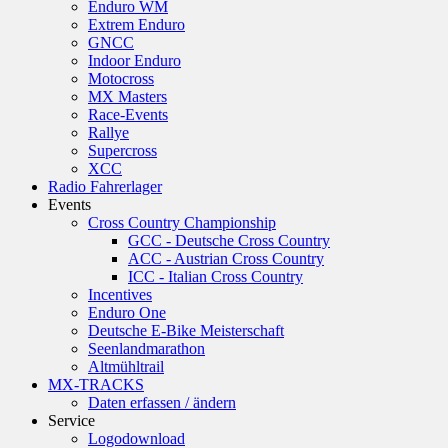
Enduro WM
Extrem Enduro
GNCC
Indoor Enduro
Motocross
MX Masters
Race-Events
Rallye
Supercross
XCC
Radio Fahrerlager
Events
Cross Country Championship
GCC - Deutsche Cross Country
ACC - Austrian Cross Country
ICC - Italian Cross Country
Incentives
Enduro One
Deutsche E-Bike Meisterschaft
Seenlandmarathon
Altmühltrail
MX-TRACKS
Daten erfassen / ändern
Service
Logodownload