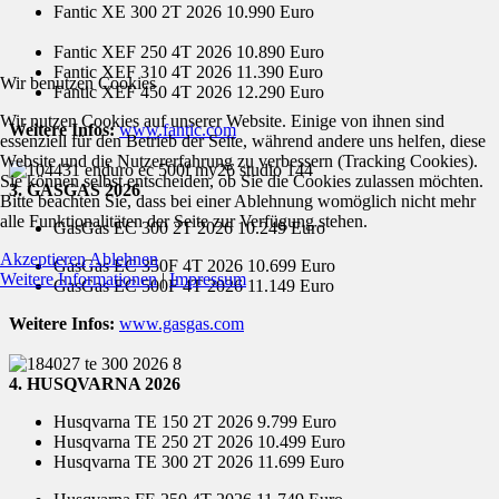
Fantic XE 300 2T 2026 10.990 Euro
Fantic XEF 250 4T 2026 10.890 Euro
Fantic XEF 310 4T 2026 11.390 Euro
Wir benutzen Cookies
Fantic XEF 450 4T 2026 12.290 Euro
Wir nutzen Cookies auf unserer Website. Einige von ihnen sind
Weitere Infos:
www.fantic.com
essenziell für den Betrieb der Seite, während andere uns helfen, diese
Website und die Nutzererfahrung zu verbessern (Tracking Cookies).
Sie können selbst entscheiden, ob Sie die Cookies zulassen möchten.
3. GASGAS 2026
Bitte beachten Sie, dass bei einer Ablehnung womöglich nicht mehr
alle Funktionalitäten der Seite zur Verfügung stehen.
GasGas EC 300 2T 2026 10.249 Euro
Akzeptieren
Ablehnen
GasGas EC 350F 4T 2026 10.699 Euro
Weitere Informationen
|
Impressum
GasGas EC 500F 4T 2026 11.149 Euro
Weitere Infos:
www.gasgas.com
4. HUSQVARNA 2026
Husqvarna TE 150 2T 2026 9.799 Euro
Husqvarna TE 250 2T 2026 10.499 Euro
Husqvarna TE 300 2T 2026 11.699 Euro