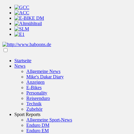
Startseite
News
Allgemeine News
Mike's Dakar Diary
Anzeigen
E-Bikes
Personality
Reiseenduro
Technik
Zubehör
Sport Reports
Allgemeine Sport-News
Enduro DM
Enduro EM