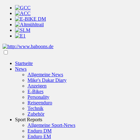
Startseite
News
Allgemeine News
Mike's Dakar Diary
Anzeigen
E-Bikes
Personality
Reiseenduro
Technik
Zubehör
Sport Reports
Allgemeine Sport-News
Enduro DM
Enduro EM