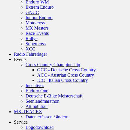
Enduro WM
Extrem Enduro
GNCC
Indoor Enduro
Motocross
MX Masters
Race-Events
Rallye
Supercross
XCC
Radio Fahrerlager
Events
Cross Country Championship
GCC - Deutsche Cross Country
ACC - Austrian Cross Country
ICC - Italian Cross Country
Incentives
Enduro One
Deutsche E-Bike Meisterschaft
Seenlandmarathon
Altmühltrail
MX-TRACKS
Daten erfassen / ändern
Service
Logodownload