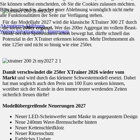
Sie können selbst entscheiden, ob Sie die Cookies zulassen möchten.
Bitte beachten Sie, dass bei einer Ablehnung womöglich nicht mehr
alle Funktionalitäten der Seite zur Verfügung stehen.
Für das Modelljahr 2027 wird die klassische XTrainer 300 2T durch
Akzeptieren
Ablehnen
die kleine
200er ergänzt.
Wer das 200er Aggregat im vollem Beast-
Weitere Informationen
|
Impressum
Mode bei den Sportenduros schon bewegt hat, dürfte schnell das
Potenzial in der XTrainer erkennen können. Mehr Drehmoment als
eine 125er und nicht so bissig wie eine 250er.
Damit verschwindet die 250er XTrainer 2026 wieder vom
Markt
und wird durch das kleinere Schwestermodell ersetzt. Dabei
hat man sogleich auch den Preis um 100 Euro senken können,
worüber sich der Kunde in den immer teurer werdenden Zeiten
sicherlich freuen dürfte!
Modellübergreifende Neuerungen 2027
Neuer LED-Scheinwerfer samt Maske in angepasstem Design
Neue 240mm Wave-Bremsscheibe hinten
Neuer Kettenschleifklotz
Neuer Ritzenschutz
Farbliches Update