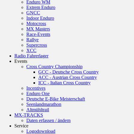
Enduro WM
Extrem Enduro
GNCC
Indoor Enduro
Motocross
MX Masters
Race-Events
Rallye
Supercross
XCC
Radio Fahrerlager
Events
Cross Country Championship
GCC - Deutsche Cross Country
ACC - Austrian Cross Country
ICC - Italian Cross Country
Incentives
Enduro One
Deutsche E-Bike Meisterschaft
Seenlandmarathon
Altmühltrail
MX-TRACKS
Daten erfassen / ändern
Service
Logodownload