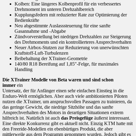
Kolben: Eine längeres Kolbenprofil für ein verbessertes
Drehmoment im unteren Drehzahlbereich
Kupplungsfedern mit reduzierter Rate zur Optimierung der
Bedienkräfte
Neu abgestimmte Auslasssteuerung für eine sanfte
Gasannahme und -Abgabe
Zündvorverstellung bei niedrigen Drehzahlen zur Steigerung
des Drehmoments und ein kontrollierteres Ansprechverhalten
Neuer Airbox-Stutzen zur Reduzierung von unerwünschten
Kraftstoff-Luft-Turbulenzen
Beibehaltung der XTrainer-Geometrie
140/80 R18 Bereifung auf 1,85"-Felge, für maximales
Handling
Die XTrainer Modelle von Beta waren und sind schon
immer
ein
Untersatz, der für Anfänger einen sehr einfachen Einstieg in die
Enduro-Welt ermöglichen. Aber auch viele ambitionierten Piloten
nutzen die XTrainer, um anspruchsvollen Passagen zu trainieren, da
das geringe Gewicht, die niedrige Sitzhöhe und das sanfte
Ansprechverhalten des Motors in derartigen Situationen extrem
hilfreich ist. Natürlich ist auch
das Preisgefüge
äußerst interessant.
Eine direkte Konkurrenz gibt es aktuell nicht. Einzig KTM hatte mit
den Freeride-Modellen ein ebenbürtiges Produkt, die aber
mittlerweile aus dem Programm genommen wurden. Jedoch gibt es