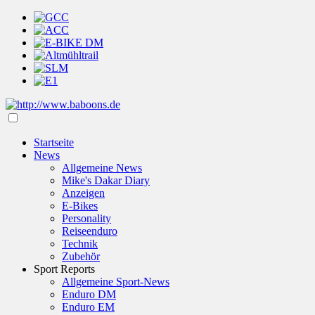
Startseite
News
Allgemeine News
Mike's Dakar Diary
Anzeigen
E-Bikes
Personality
Reiseenduro
Technik
Zubehör
Sport Reports
Allgemeine Sport-News
Enduro DM
Enduro EM