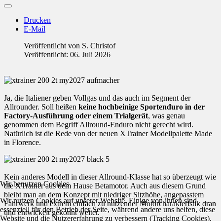
Drucken
E-Mail
Veröffentlicht von
S. Christof
Veröffentlicht: 06. Juli 2026
Ja, die Italiener geben Vollgas und das auch im Segment der
Allrounder. Soll heißen
keine hochbeinige Sportenduro in der
Factory-Ausführung oder einem Trialgerät
, was genau
genommen dem Begriff Allround-Enduro nicht gerecht wird.
Natürlich ist die Rede von der neuen XTrainer Modellpalette Made
in Florence.
Kein anderes Modell in dieser Allround-Klasse hat so überzeugt wie
Wir benutzen Cookies
die XTrainer aus dem Hause Betamotor. Auch aus diesem Grund
bleibt man an dem Konzept mit niedriger Sitzhöhe, angepasstem
Wir nutzen Cookies auf unserer Website. Einige von ihnen sind
Fahrwerk und extrem einfach zu nutzender Motorcharakteristik dran
essenziell für den Betrieb der Seite, während andere uns helfen, diese
und entwickelt gekonnt weiter.
Website und die Nutzererfahrung zu verbessern (Tracking Cookies).