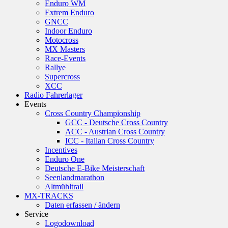
Enduro WM
Extrem Enduro
GNCC
Indoor Enduro
Motocross
MX Masters
Race-Events
Rallye
Supercross
XCC
Radio Fahrerlager
Events
Cross Country Championship
GCC - Deutsche Cross Country
ACC - Austrian Cross Country
ICC - Italian Cross Country
Incentives
Enduro One
Deutsche E-Bike Meisterschaft
Seenlandmarathon
Altmühltrail
MX-TRACKS
Daten erfassen / ändern
Service
Logodownload