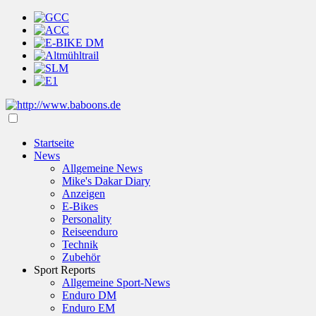
Startseite
News
Allgemeine News
Mike's Dakar Diary
Anzeigen
E-Bikes
Personality
Reiseenduro
Technik
Zubehör
Sport Reports
Allgemeine Sport-News
Enduro DM
Enduro EM