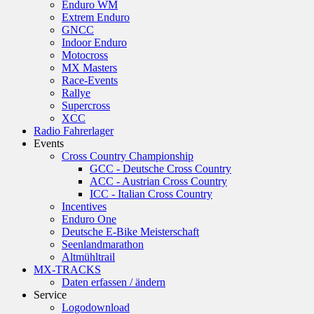
Enduro WM
Extrem Enduro
GNCC
Indoor Enduro
Motocross
MX Masters
Race-Events
Rallye
Supercross
XCC
Radio Fahrerlager
Events
Cross Country Championship
GCC - Deutsche Cross Country
ACC - Austrian Cross Country
ICC - Italian Cross Country
Incentives
Enduro One
Deutsche E-Bike Meisterschaft
Seenlandmarathon
Altmühltrail
MX-TRACKS
Daten erfassen / ändern
Service
Logodownload