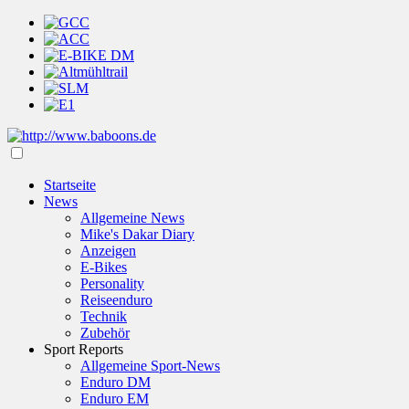
Startseite
News
Allgemeine News
Mike's Dakar Diary
Anzeigen
E-Bikes
Personality
Reiseenduro
Technik
Zubehör
Sport Reports
Allgemeine Sport-News
Enduro DM
Enduro EM