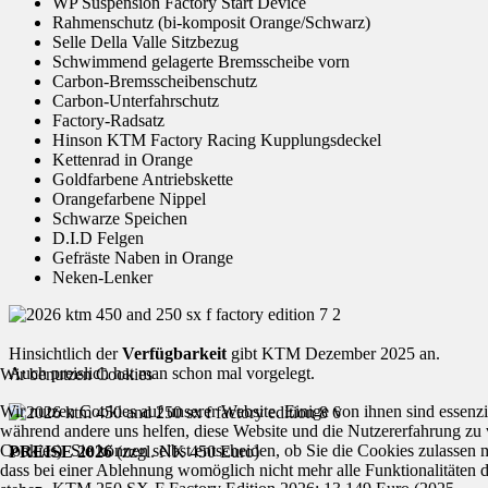
WP Suspension Factory Start Device
Rahmenschutz (bi-komposit Orange/Schwarz)
Selle Della Valle Sitzbezug
Schwimmend gelagerte Bremsscheibe vorn
Carbon-Bremsscheibenschutz
Carbon-Unterfahrschutz
Factory-Radsatz
Hinson KTM Factory Racing Kupplungsdeckel
Kettenrad in Orange
Goldfarbene Antriebskette
Orangefarbene Nippel
Schwarze Speichen
D.I.D Felgen
Gefräste Naben in Orange
Neken-Lenker
Hinsichtlich der
Verfügbarkeit
gibt KTM Dezember 2025 an.
Auch preislich hat man schon mal vorgelegt.
Wir benutzen Cookies
Wir nutzen Cookies auf unserer Website. Einige von ihnen sind essenzie
während andere uns helfen, diese Website und die Nutzererfahrung zu 
Cookies). Sie können selbst entscheiden, ob Sie die Cookies zulassen 
PREISE 2026
(zzgl. NK 450 Euro)
dass bei einer Ablehnung womöglich nicht mehr alle Funktionalitäten 