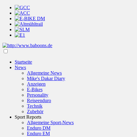
Startseite
News
Allgemeine News
Mike's Dakar Diary
Anzeigen
E-Bikes
Personality
Reiseenduro
Technik
Zubehör
Sport Reports
Allgemeine Sport-News
Enduro DM
Enduro EM