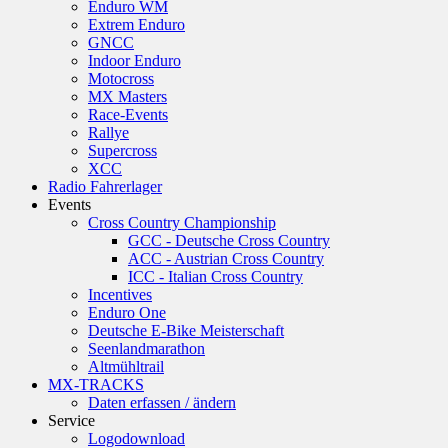
Enduro WM
Extrem Enduro
GNCC
Indoor Enduro
Motocross
MX Masters
Race-Events
Rallye
Supercross
XCC
Radio Fahrerlager
Events
Cross Country Championship
GCC - Deutsche Cross Country
ACC - Austrian Cross Country
ICC - Italian Cross Country
Incentives
Enduro One
Deutsche E-Bike Meisterschaft
Seenlandmarathon
Altmühltrail
MX-TRACKS
Daten erfassen / ändern
Service
Logodownload