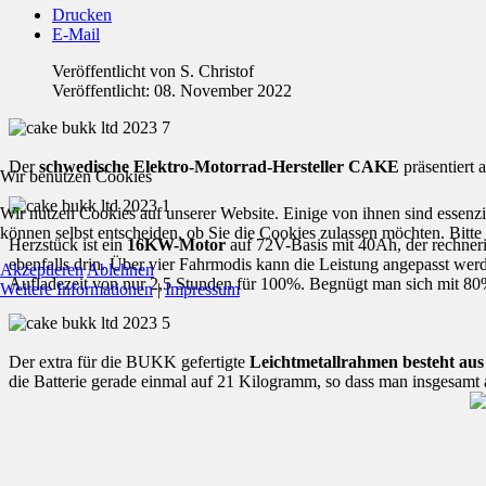
Drucken
E-Mail
Veröffentlicht von
S. Christof
Veröffentlicht: 08. November 2022
Der
schwedische Elektro-Motorrad-Hersteller CAKE
präsentiert 
Wir benutzen Cookies
Wir nutzen Cookies auf unserer Website. Einige von ihnen sind essenzi
können selbst entscheiden, ob Sie die Cookies zulassen möchten. Bitte
Herzstück ist ein
16KW-Motor
auf 72V-Basis mit 40Ah, der rechner
ebenfalls drin. Über vier Fahrmodis kann die Leistung angepasst werde
Akzeptieren
Ablehnen
Aufladezeit von nur 2,5 Stunden für 100%. Begnügt man sich mit 80%
Weitere Informationen
|
Impressum
Der extra für die BUKK gefertigte
Leichtmetallrahmen besteht au
die Batterie gerade einmal auf 21 Kilogramm, so dass man insgesamt