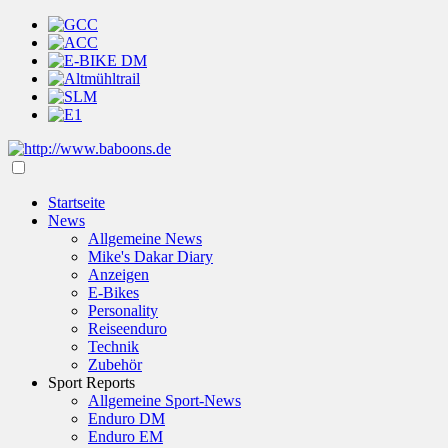
Startseite
News
Allgemeine News
Mike's Dakar Diary
Anzeigen
E-Bikes
Personality
Reiseenduro
Technik
Zubehör
Sport Reports
Allgemeine Sport-News
Enduro DM
Enduro EM