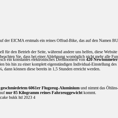
auf der EICMA erstmals ein reines Offrad-Bike, das auf den Namen BUK
ell für den Betrieb der Seite, während andere uns helfen, diese Websit
 beachten Sie, dass bei einer Ablehnung womöglich nicht mehr alle Funk
isch ein konstantes elektronisches Drehmoment von
420 Newtonmeter
n bis hin zu einer komplett eigenständigen Individual-Einstellung des 
, dann können diese bereits in 1,5 Stunden erreicht werden.
s geschmiedetem 6061er Flugzeug-Aluminium
und nimmt das Öhlins-
 auf
nur 85 Kilogramm reines Fahrzeuggewicht
kommt.