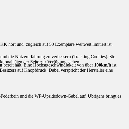
K hört und zugleich auf 50 Exemplare weltweit limitiert ist.
e und die Nutzererfahrung zu verbessern (Tracking Cookies). Sie
tionalitäten der Seite zur Verfügung stehen.
n
bereit hält. Eine Höchstgeschwindigkeit von über
100km/h
ist
Besitzers auf Knopfdruck. Dabei verspricht der Hersteller eine
Federbein und die WP-Upsidedown-Gabel auf. Übrigens bringt es