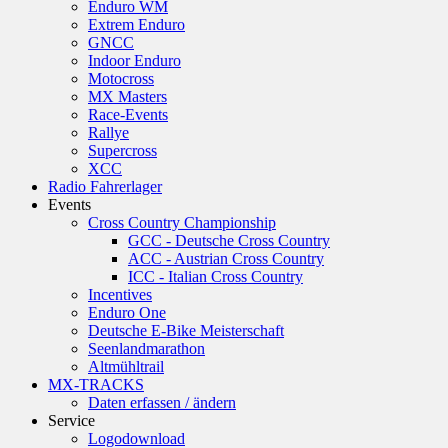
Enduro WM
Extrem Enduro
GNCC
Indoor Enduro
Motocross
MX Masters
Race-Events
Rallye
Supercross
XCC
Radio Fahrerlager
Events
Cross Country Championship
GCC - Deutsche Cross Country
ACC - Austrian Cross Country
ICC - Italian Cross Country
Incentives
Enduro One
Deutsche E-Bike Meisterschaft
Seenlandmarathon
Altmühltrail
MX-TRACKS
Daten erfassen / ändern
Service
Logodownload