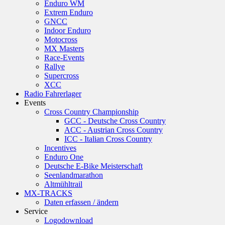
Enduro WM
Extrem Enduro
GNCC
Indoor Enduro
Motocross
MX Masters
Race-Events
Rallye
Supercross
XCC
Radio Fahrerlager
Events
Cross Country Championship
GCC - Deutsche Cross Country
ACC - Austrian Cross Country
ICC - Italian Cross Country
Incentives
Enduro One
Deutsche E-Bike Meisterschaft
Seenlandmarathon
Altmühltrail
MX-TRACKS
Daten erfassen / ändern
Service
Logodownload