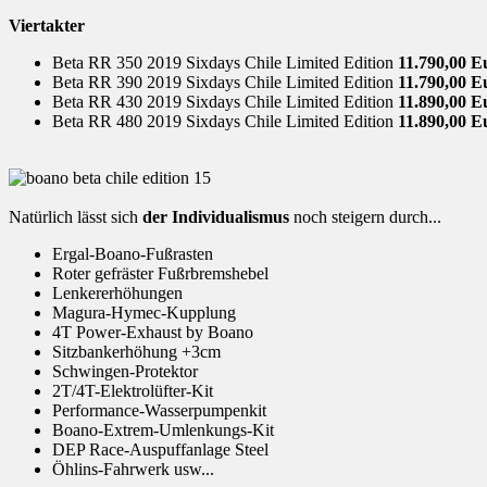
Viertakter
Beta RR 350 2019 Sixdays Chile Limited Edition
11.790,00 E
Beta RR 390 2019 Sixdays Chile Limited Edition
11.790,00 E
Beta RR 430 2019 Sixdays Chile Limited Edition
11.890,00 E
Beta RR 480 2019 Sixdays Chile Limited Edition
11.890,00 E
Natürlich lässt sich
der Individualismus
noch steigern durch...
Ergal-Boano-Fußrasten
Roter gefräster Fußrbremshebel
Lenkererhöhungen
Magura-Hymec-Kupplung
4T Power-Exhaust by Boano
Sitzbankerhöhung +3cm
Schwingen-Protektor
2T/4T-Elektrolüfter-Kit
Performance-Wasserpumpenkit
Boano-Extrem-Umlenkungs-Kit
DEP Race-Auspuffanlage Steel
Öhlins-Fahrwerk usw...