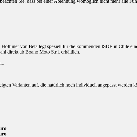
 beachten Sie, dass bei einer Ablehnung womöglich nicht mehr alle Funk
 Hoftuner von Beta legt speziell für die kommenden ISDE in Chile ei
ahl direkt ab Boano Moto S.r.l. erhältlich.
...
eigten Varianten auf, die natürlich noch individuell angepasst werden 
uro
uro