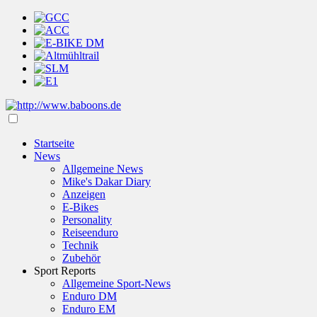
Startseite
News
Allgemeine News
Mike's Dakar Diary
Anzeigen
E-Bikes
Personality
Reiseenduro
Technik
Zubehör
Sport Reports
Allgemeine Sport-News
Enduro DM
Enduro EM