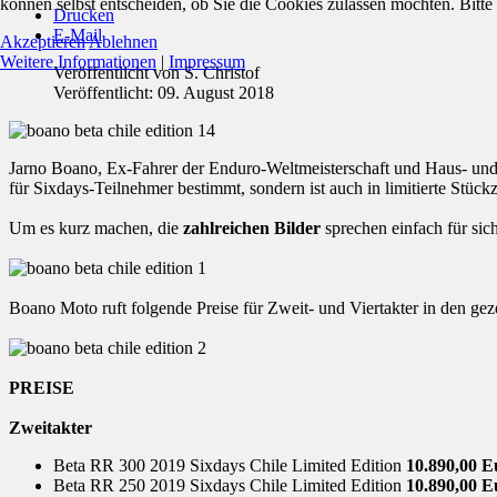
können selbst entscheiden, ob Sie die Cookies zulassen möchten. Bitte
Drucken
E-Mail
Akzeptieren
Ablehnen
Weitere Informationen
|
Impressum
Veröffentlicht von
S. Christof
Veröffentlicht: 09. August 2018
Jarno Boano, Ex-Fahrer der Enduro-Weltmeisterschaft und Haus- und
für Sixdays-Teilnehmer bestimmt, sondern ist auch in limitierte Stückz
Um es kurz machen, die
zahlreichen Bilder
sprechen einfach für sich
Boano Moto ruft folgende Preise für Zweit- und Viertakter in den gez
PREISE
Zweitakter
Beta RR 300 2019 Sixdays Chile Limited Edition
10.890,00 E
Beta RR 250 2019 Sixdays Chile Limited Edition
10.890,00 E