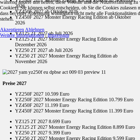
YZ250F 2027 Monster Energy Racing Edition ab November
während andere uns helfen, diese Website und die Nutzererfahrung zu 
2026
Cookies). Sie können selbst entscheiden, ob Sie die Cookies zulassen 
YZ450F 2027 ab Oktober 2026
dass bei einer Ablehnung womöglich nicht mehr alle Funktionalitäten 
YZ450F 2027 Monster Energy Racing Edition ab Oktober
stehen.
2026
Akzeptieren
Ablehnen
YZ125 2T 2027 ab Juli 2026
Weitere Informationen
|
Impressum
YZ125 2T 2027 Monster Energy Racing Edition ab
Dezember 2026
YZ250 2T 2027 ab Juli 2026
YZ250 2T 2027 Monster Energy Racing Edition ab
November 2026
Preise 2027
YZ250F 2027 10.599 Euro
YZ250F 2027 Monster Energy Racing Edition 10.799 Euro
YZ450F 2027 11.199 Euro
YZ450F 2027 Monster Energy Racing Edition 11.399 Euro
YZ125 2T 2027 8.699 Euro
YZ125 2T 2027 Monster Energy Racing Edition 8.899 Euro
YZ250 2T 2027 9.399 Euro
YZ250 2T 2027 Monster Energy Racing Edition 9.599 Euro