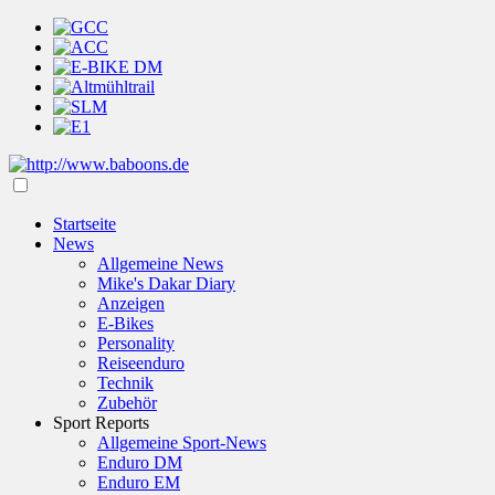
Startseite
News
Allgemeine News
Mike's Dakar Diary
Anzeigen
E-Bikes
Personality
Reiseenduro
Technik
Zubehör
Sport Reports
Allgemeine Sport-News
Enduro DM
Enduro EM