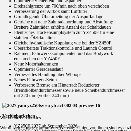
Optimierte Steuerkette und -Spanner
Drehzahlgrenze um 700/min nach oben verschoben
Verbesserung der Airbox samt Luftfilter
Grundlegende Überarbeitung der Auspuffanlage
Getriebe mit neue Zahnradanordnung und Abstufung:
Breitere Zahnräder, erhöhte Anzahl der Schaltklauen
Identisches Trockensumpfsystem zur YZ450F für eine
stabilere Ölzirkulation
Gleiche hydraulische Kupplung wie bei der YZ450F
Überarbeitete Traktionskontrolle und Launch Control
Rahmen, Fahrwerkskomponenten und das Bodywork
entsprechen der YZ450F
Neue Motorhalterungen
Optimierter Geradeauslauf
Verbessertes Handling über Whoops
Neues Fahrwerk-Setup
Verbesserte Bremse am Hinterrad: Reduzierter
Bremskolbendurchmesser sowie neue Scheibendurchmesser
mit 220 mm (vorher 240 mm)
Verfügbarkeiten
Wir benutzen Cookies
YZ250F 2027 ab September 2026
Wir nutzen Cookies auf unserer Website. Einige von ihnen sind essenzie