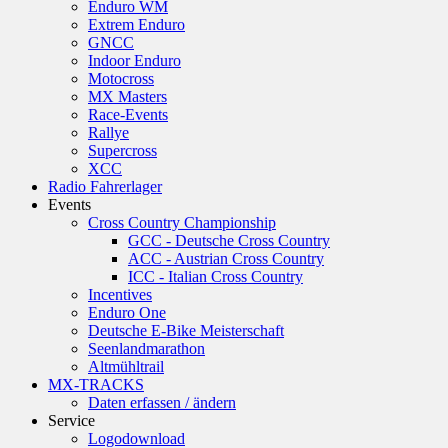
Enduro WM
Extrem Enduro
GNCC
Indoor Enduro
Motocross
MX Masters
Race-Events
Rallye
Supercross
XCC
Radio Fahrerlager
Events
Cross Country Championship
GCC - Deutsche Cross Country
ACC - Austrian Cross Country
ICC - Italian Cross Country
Incentives
Enduro One
Deutsche E-Bike Meisterschaft
Seenlandmarathon
Altmühltrail
MX-TRACKS
Daten erfassen / ändern
Service
Logodownload