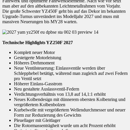
Fahrwerk und optimierte Fahrwerkselemente. Nach wie vor setzt
man aber auf den altbekannten Leichtmetallrahmen vom Vorjahr.
Die große Schwester YZ450F geht bis auf das Dekor im bekannten
Upgrade-Turnus unverändert ins Modelljahr 2027 und muss mit
massiven Neuerungen bis MY28 warten.
Technische Highlights YZ250F 2027
Komplett neuer Motor
Gesteigerte Motorleistung
Höheres Drehmoment
Neue Ventilsteuerung: Einlassventile werden über
Schlepphebel betätigt, während man zugleich auf zwei Federn
pro Ventil setzt
Höherer Einlass-Gasstrom
Neu gestaltete Auslassventil-Federn
Verdichtungsverhältnis von 13,8 auf 14,1:1 erhöht
Neues Kolbendesign mit dünnerem obersten Kolbenring und
vergrößertem Kolbenbolzen
Kurbelwelle mit vergrößertem Wellendurchmesser und neuer
Form zur Reduzierung des Gewichts
Pleuellager mit Gleitlager
Die Rotormassenträgheit wurde um acht Prozent erhöht