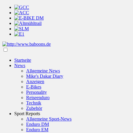
Startseite
News
Allgemeine News
Mike's Dakar Diary
Anzeigen
E-Bikes
Personality
Reiseenduro
Technik
Zubehör
Sport Reports
Allgemeine Sport-News
Enduro DM
Enduro EM