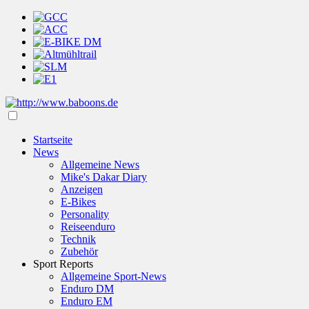
Startseite
News
Allgemeine News
Mike's Dakar Diary
Anzeigen
E-Bikes
Personality
Reiseenduro
Technik
Zubehör
Sport Reports
Allgemeine Sport-News
Enduro DM
Enduro EM