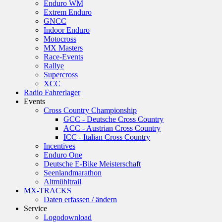
Enduro WM
Extrem Enduro
GNCC
Indoor Enduro
Motocross
MX Masters
Race-Events
Rallye
Supercross
XCC
Radio Fahrerlager
Events
Cross Country Championship
GCC - Deutsche Cross Country
ACC - Austrian Cross Country
ICC - Italian Cross Country
Incentives
Enduro One
Deutsche E-Bike Meisterschaft
Seenlandmarathon
Altmühltrail
MX-TRACKS
Daten erfassen / ändern
Service
Logodownload