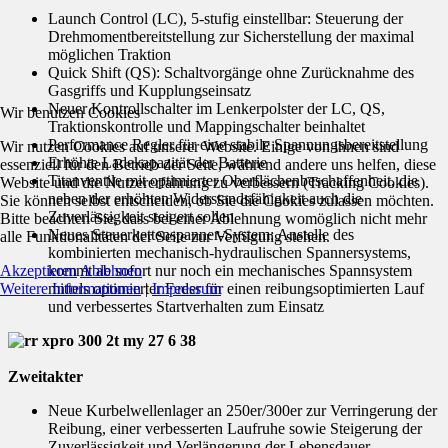
Launch Control (LC), 5-stufig einstellbar: Steuerung der
Drehmomentbereitstellung zur Sicherstellung der maximal
möglichen Traktion
Quick Shift (QS): Schaltvorgänge ohne Zurücknahme des
Gasgriffs und Kupplungseinsatz
Neuer Kontrollschalter im Lenkerpolster der LC, QS,
Wir benutzen Cookies
Traktionskontrolle und Mappingschalter beinhaltet
Performance Regler für eine stabile Spannungsbereitstellung
Wir nutzen Cookies auf unserer Website. Einige von ihnen sind
Erhöhte Ladekapazität der Batterie
essenziell für den Betrieb der Seite, während andere uns helfen, diese
Titanventile mit optimierter Oberflächenbeschaffenheit, die
Website und die Nutzererfahrung zu verbessern (Tracking Cookies).
neben der erhöhten Widerstandsfähigkeit auch die
Sie können selbst entscheiden, ob Sie die Cookies zulassen möchten.
Zuverlässigkeit steigert sollen
Bitte beachten Sie, dass bei einer Ablehnung womöglich nicht mehr
Neues Steuerkettenspanner-System: Anstelle des
alle Funktionalitäten der Seite zur Verfügung stehen.
kombinierten mechanisch-hydraulischen Spannersystems,
Akzeptieren
Ablehnen
kommt ab sofort nur noch ein mechanisches Spannsystem
Weitere Informationen
|
Impressum
mittels optimierter Feder für einen reibungsoptimierten Lauf
und verbessertes Startverhalten zum Einsatz
Zweitakter
Neue Kurbelwellenlager an 250er/300er zur Verringerung der
Reibung, einer verbesserten Laufruhe sowie Steigerung der
Zuverlässigkeit und Verlängerung der Lebensdauer