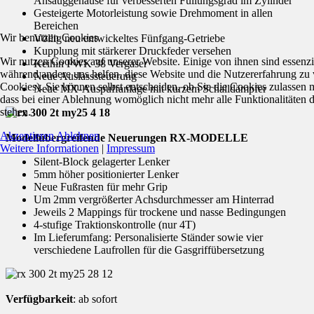
Ansauggehäuse für verbesserten Füllungsgrad im Zylinder
Gesteigerte Motorleistung sowie Drehmoment in allen
Bereichen
Wir benutzen Cookies
Völlig neu entwickeltes Fünfgang-Getriebe
Kupplung mit stärkerer Druckfeder versehen
Wir nutzen Cookies auf unserer Website. Einige von ihnen sind essenzie
Keihin PWK 38 Vergaser
während andere uns helfen, diese Website und die Nutzererfahrung zu 
Neue Auslasssteuerung
Cookies). Sie können selbst entscheiden, ob Sie die Cookies zulassen 
Neue MX-Auspuffanlage mit kurzem Schalldämpfer
dass bei einer Ablehnung womöglich nicht mehr alle Funktionalitäten 
stehen.
Akzeptieren
Ablehnen
Modellübergreifende Neuerungen RX-MODELLE
Weitere Informationen
|
Impressum
Silent-Block gelagerter Lenker
5mm höher positionierter Lenker
Neue Fußrasten für mehr Grip
Um 2mm vergrößerter Achsdurchmesser am Hinterrad
Jeweils 2 Mappings für trockene und nasse Bedingungen
4-stufige Traktionskontrolle (nur 4T)
Im Lieferumfang: Personalisierte Ständer sowie vier
verschiedene Laufrollen für die Gasgriffübersetzung
Verfügbarkeit
: ab sofort