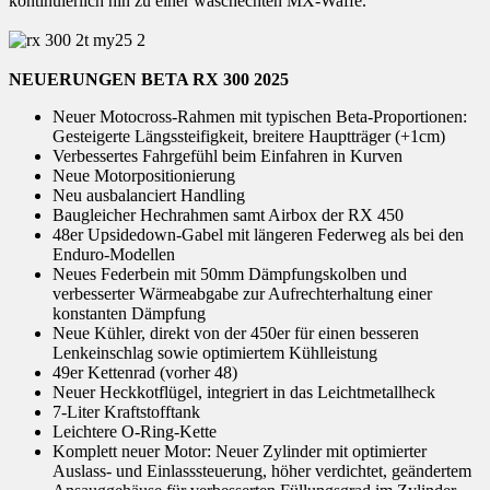
kontinuierlich hin zu einer waschechten MX-Waffe.
NEUERUNGEN BETA RX 300 2025
Neuer Motocross-Rahmen mit typischen Beta-Proportionen:
Gesteigerte Längssteifigkeit, breitere Hauptträger (+1cm)
Verbessertes Fahrgefühl beim Einfahren in Kurven
Neue Motorpositionierung
Neu ausbalanciert Handling
Baugleicher Hechrahmen samt Airbox der RX 450
48er Upsidedown-Gabel mit längeren Federweg als bei den
Enduro-Modellen
Neues Federbein mit 50mm Dämpfungskolben und
verbesserter Wärmeabgabe zur Aufrechterhaltung einer
konstanten Dämpfung
Neue Kühler, direkt von der 450er für einen besseren
Lenkeinschlag sowie optimiertem Kühlleistung
49er Kettenrad (vorher 48)
Neuer Heckkotflügel, integriert in das Leichtmetallheck
7-Liter Kraftstofftank
Leichtere O-Ring-Kette
Komplett neuer Motor: Neuer Zylinder mit optimierter
Auslass- und Einlasssteuerung, höher verdichtet, geändertem