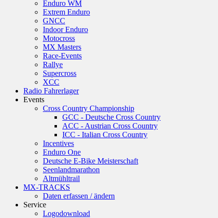
Enduro WM
Extrem Enduro
GNCC
Indoor Enduro
Motocross
MX Masters
Race-Events
Rallye
Supercross
XCC
Radio Fahrerlager
Events
Cross Country Championship
GCC - Deutsche Cross Country
ACC - Austrian Cross Country
ICC - Italian Cross Country
Incentives
Enduro One
Deutsche E-Bike Meisterschaft
Seenlandmarathon
Altmühltrail
MX-TRACKS
Daten erfassen / ändern
Service
Logodownload