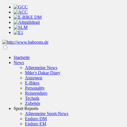
Startseite
News
Allgemeine News
Mike's Dakar Diary
Anzeigen
E-Bikes
Personality
Reiseenduro
Technik
Zubehör
Sport Reports
Allgemeine Sport-News
Enduro DM
Enduro EM