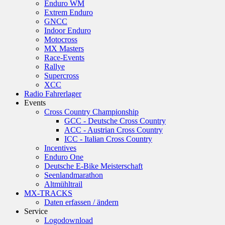
Enduro WM
Extrem Enduro
GNCC
Indoor Enduro
Motocross
MX Masters
Race-Events
Rallye
Supercross
XCC
Radio Fahrerlager
Events
Cross Country Championship
GCC - Deutsche Cross Country
ACC - Austrian Cross Country
ICC - Italian Cross Country
Incentives
Enduro One
Deutsche E-Bike Meisterschaft
Seenlandmarathon
Altmühltrail
MX-TRACKS
Daten erfassen / ändern
Service
Logodownload