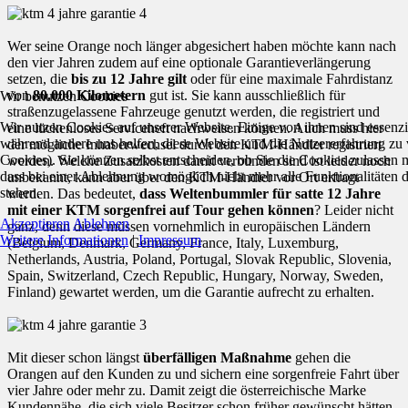
Wer seine Orange noch länger abgesichert haben möchte kann nach
den vier Jahren zudem auf eine optionale Garantieverlängerung
setzen, die
bis zu 12 Jahre gilt
oder für eine maximale Fahrdistanz
von
80.000 Kilometern
gut ist. Sie kann ausschließlich für
Wir benutzen Cookies
straßenzugelassene Fahrzeuge genutzt werden, die registriert und
Wir nutzen Cookies auf unserer Website. Einige von ihnen sind essenzie
eine lückenloses Serviceheft nachweisen können. Auch muss hier
während andere uns helfen, diese Website und die Nutzererfahrung zu 
der mögliche Inhaberwechsel durch den KTM-Händler registriert
Cookies). Sie können selbst entscheiden, ob Sie die Cookies zulassen 
werden. Welche Zusatzkosten damit verbunden sind ist leider noch
dass bei einer Ablehnung womöglich nicht mehr alle Funktionalitäten 
unbekannt, kann aber über den KTM-Händler vor Ort erfragt
stehen.
werden. Das bedeutet,
dass Weltenbummler für satte 12 Jahre
mit einer KTM sorgenfrei auf Tour gehen können
? Leider nicht
Akzeptieren
Ablehnen
ganz, denn diese müssen vornehmlich in europäischen Ländern
Weitere Informationen
|
Impressum
(Belgium, Denmark, Germany, France, Italy, Luxemburg,
Netherlands, Austria, Poland, Portugal, Slovak Republic, Slovenia,
Spain, Switzerland, Czech Republic, Hungary, Norway, Sweden,
Finland) gewartet werden, um die Garantie aufrecht zu erhalten.
Mit dieser schon längst
überfälligen Maßnahme
gehen die
Orangen auf den Kunden zu und sichern eine sorgenfreie Fahrt über
vier Jahre oder mehr zu. Damit zeigt die österreichische Marke
Kundennähe, die sich viele Besitzer schon früher gewünscht hätten.