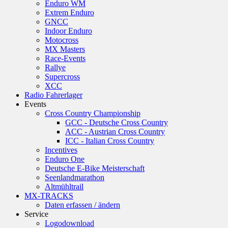
Enduro WM
Extrem Enduro
GNCC
Indoor Enduro
Motocross
MX Masters
Race-Events
Rallye
Supercross
XCC
Radio Fahrerlager
Events
Cross Country Championship
GCC - Deutsche Cross Country
ACC - Austrian Cross Country
ICC - Italian Cross Country
Incentives
Enduro One
Deutsche E-Bike Meisterschaft
Seenlandmarathon
Altmühltrail
MX-TRACKS
Daten erfassen / ändern
Service
Logodownload