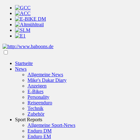
Startseite
News
Allgemeine News
Mike's Dakar Diary
Anzeigen
E-Bikes
Personality
Reiseenduro
Technik
Zubehör
Sport Reports
Allgemeine Sport-News
Enduro DM
Enduro EM