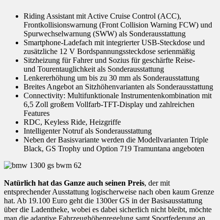
Riding Assistant mit Active Cruise Control (ACC),
Frontkollisionswarnung (Front Collision Warning FCW) und
Spurwechselwarnung (SWW) als Sonderausstattung
Smartphone-Ladefach mit integrierter USB-Steckdose und
zusätzliche 12 V Bordspannungssteckdose serienmäßig
Sitzheizung für Fahrer und Sozius für geschärfte Reise-
und Tourentauglichkeit als Sonderausstattung
Lenkererhöhung um bis zu 30 mm als Sonderausstattung
Breites Angebot an Sitzhöhenvarianten als Sonderausstattung
Connectivity: Multifunktionale Instrumentenkombination mit
6,5 Zoll großem Vollfarb-TFT-Display und zahlreichen
Features
RDC, Keyless Ride, Heizgriffe
Intelligenter Notruf als Sonderausstattung
Neben der Basisvariante werden die Modellvarianten Triple
Black, GS Trophy und Option 719 Tramuntana angeboten
Natürlich hat das Ganze auch seinen Preis
, der mit
entsprechender Ausstattung logischerweise nach oben kaum Grenze
hat. Ab 19.100 Euro geht die 1300er GS in der Basisausstattung
über die Ladentheke, wobei es dabei sicherlich nicht bleibt, möchte
man die adaptive Fahrzeughöhenregelung samt Sportfederung an