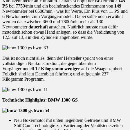
Kubikzentimeter an Hubraum. Daraus schöpft der Boxermotor
145
PS
bei 7750/min und ein beeindruckendes Drehmoment von
149
Newtonmeter bei 6500/min - was für Werte. Ein Plus von 11 PS und
6 Newtonmeter zum Vorgängermodell. Dabei sollte noch erwähnt
werden das zwischen 3600 und 7800/min mehr als 130
Newtonmeter
dauerhaft
anstehen. Natürlich musste man dafür
motorisch schon etwas Hand anlegen, so dass die Verdichtung von
12,5 auf 13,3 in den Zylindern angehoben wurde.
Das ist noch nicht alles, denn der Hersteller spricht von einer
vollständigen Neukonstruktion, die gegenüber dem
Vorgängermodell
12 Kilogramm weniger
auf die Waage zaubert.
Folglich sind laut Datenblatt fahrfertig und aufgetankt 237
Kilogramm Programm.
Technische Highlights: BMW 1300 GS
Neu Boxermotor mit unten liegendem Getriebe und BMW
ShiftCam Technologie zur Variierung der Ventilsteuerzeiten