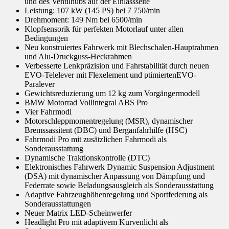
und des Ventilhubs auf der Einlassseite
Leistung: 107 kW (145 PS) bei 7 750/min
Drehmoment: 149 Nm bei 6500/min
Klopfsensorik für perfekten Motorlauf unter allen
Bedingungen
Neu konstruiertes Fahrwerk mit Blechschalen-Hauptrahmen
und Alu-Druckguss-Heckrahmen
Verbesserte Lenkpräzision und Fahrstabilität durch neuen
EVO-Telelever mit Flexelement und ptimiertenEVO-
Paralever
Gewichtsreduzierung um 12 kg zum Vorgängermodell
BMW Motorrad Vollintegral ABS Pro
Vier Fahrmodi
Motorschleppmomentregelung (MSR), dynamischer
Bremssassitent (DBC) und Berganfahrhilfe (HSC)
Fahrmodi Pro mit zusätzlichen Fahrmodi als
Sonderausstattung
Dynamische Traktionskontrolle (DTC)
Elektronisches Fahrwerk Dynamic Suspension Adjustment
(DSA) mit dynamischer Anpassung von Dämpfung und
Federrate sowie Beladungsausgleich als Sonderausstattung
Adaptive Fahrzeughöhenregelung und Sportfederung als
Sonderausstattungen
Neuer Matrix LED-Scheinwerfer
Headlight Pro mit adaptivem Kurvenlicht als