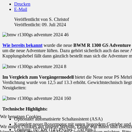
Drucken
E-Mail
Veröffentlicht von
S. Christof
Veröffentlicht: 09. Juli 2024
Wie bereits bekannt
wurde die neue
BWM R 1300 GS Adventure
um die neue Adventure lüften. Dazu gehört sicherlich auch das neue
Kupplungshebel fällt dann gänzlich bestellt man sich die Adventure 
Im Vergleich zum Vorgängermodell
bietet die Neue neue PS Mehr
Verdichtung wurde von 12,5 auf 13.3 erhöht. Gewichtstechnisch lieg
Neuigkeiten:
Technische Highlights:
Wir benutzen Cookies
Optionaler automatisierte Schaltassistent (ASA)
Komplett neuer Boxermotor mit unten liegendem Getriebe und B
Wir nutzen Cookies auf unserer Website. Einige von ihnen sind essenzi
Leistung: 107 kW (145 PS) bei 7 750 min-1
können selbst entscheiden, ob Sie die Cookies zulassen möchten. Bitte