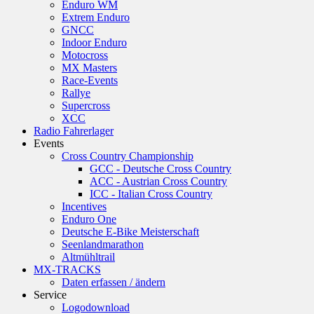
Enduro WM
Extrem Enduro
GNCC
Indoor Enduro
Motocross
MX Masters
Race-Events
Rallye
Supercross
XCC
Radio Fahrerlager
Events
Cross Country Championship
GCC - Deutsche Cross Country
ACC - Austrian Cross Country
ICC - Italian Cross Country
Incentives
Enduro One
Deutsche E-Bike Meisterschaft
Seenlandmarathon
Altmühltrail
MX-TRACKS
Daten erfassen / ändern
Service
Logodownload