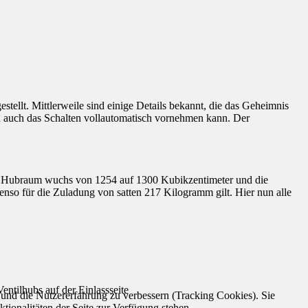
ellt. Mittlerweile sind einige Details bekannt, die das Geheimnis
n auch das Schalten vollautomatisch vornehmen kann. Der
r Hubraum wuchs von 1254 auf 1300 Kubikzentimeter und die
nso für die Zuladung von satten 217 Kilogramm gilt. Hier nun alle
ntilhubs auf der Einlassseite
e und die Nutzererfahrung zu verbessern (Tracking Cookies). Sie
tionalitäten der Seite zur Verfügung stehen.