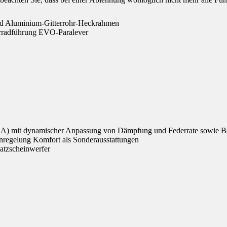
nd Aluminium-Gitterrohr-Heckrahmen
erradführung EVO-Paralever
SA) mit dynamischer Anpassung von Dämpfung und Federrate sowie B
regelung Komfort als Sonderausstattungen
satzscheinwerfer