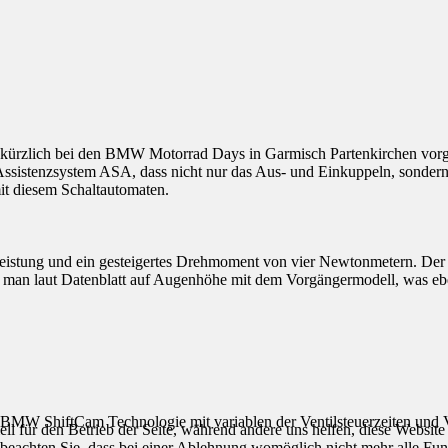
kürzlich bei den BMW Motorrad Days in Garmisch Partenkirchen vorgest
 Assistenzsystem ASA, dass nicht nur das Aus- und Einkuppeln, sonder
mit diesem Schaltautomaten.
leistung und ein gesteigertes Drehmoment von vier Newtonmetern. De
t man laut Datenblatt auf Augenhöhe mit dem Vorgängermodell, was ebe
MW ShiftCam Technologie mit variablen der Ventilsteuerzeiten und Ve
ell für den Betrieb der Seite, während andere uns helfen, diese Websit
 beachten Sie, dass bei einer Ablehnung womöglich nicht mehr alle Funk