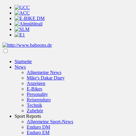
Startseite
News
Allgemeine News
Mike's Dakar Diary
Anzeigen
E-Bikes
Personality
Reiseenduro
Technik
Zubehör
Sport Reports
Allgemeine Sport-News
Enduro DM
Enduro EM