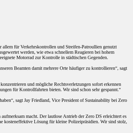
 allem für Verkehrskontrollen und Streifen-Patroullien genutzt
 ausgewertet werden, wie etwa schnellem Reagieren bei hohem
eignete Motorrad zur Kontrolle in städtischen Gegenden.
unseren Beamten damit mehrere Orte häufiger zu kontrollieren“, sagt
g konzentrieren und mögliche Rechtsverletzungen sofort erkennen
ungen für Kontrollfahrten bieten. Wir sind schon sehr gespannt.“
haben“, sagt Jay Friedland, Vice President of Sustainability bei Zero
n aufmerksam macht. Der lautlose Antrieb der Zero DS erleichtert es
steneffektive Lösung für kleine Polizeipräsidien. Wir sind stolz,