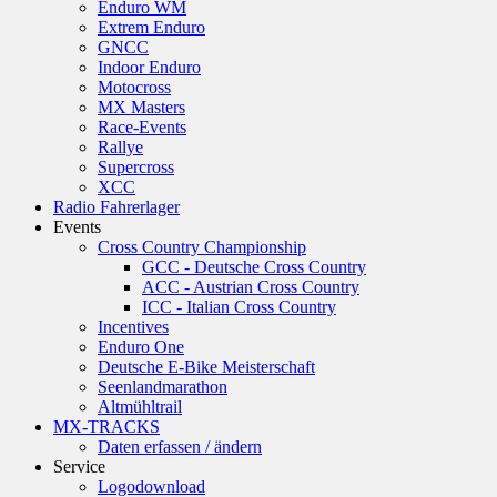
Enduro WM
Extrem Enduro
GNCC
Indoor Enduro
Motocross
MX Masters
Race-Events
Rallye
Supercross
XCC
Radio Fahrerlager
Events
Cross Country Championship
GCC - Deutsche Cross Country
ACC - Austrian Cross Country
ICC - Italian Cross Country
Incentives
Enduro One
Deutsche E-Bike Meisterschaft
Seenlandmarathon
Altmühltrail
MX-TRACKS
Daten erfassen / ändern
Service
Logodownload