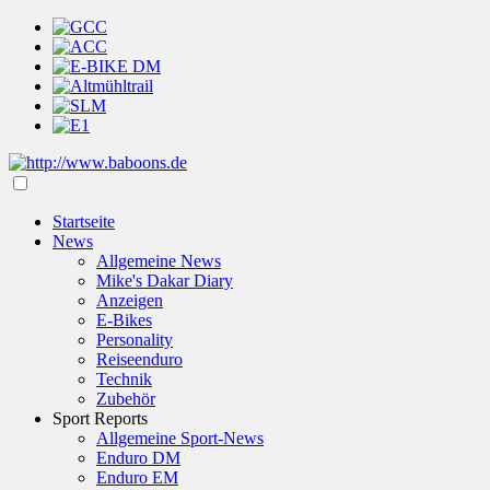
Startseite
News
Allgemeine News
Mike's Dakar Diary
Anzeigen
E-Bikes
Personality
Reiseenduro
Technik
Zubehör
Sport Reports
Allgemeine Sport-News
Enduro DM
Enduro EM