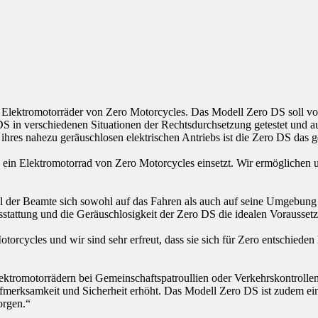
uf Elektromotorräder von Zero Motorcycles. Das Modell Zero DS soll vor
 DS in verschiedenen Situationen der Rechtsdurchsetzung getestet und
s nahezu geräuschlosen elektrischen Antriebs ist die Zero DS das ge
das ein Elektromotorrad von Zero Motorcycles einsetzt. Wir ermöglichen 
weil der Beamte sich sowohl auf das Fahren als auch auf seine Umgebun
usstattung und die Geräuschlosigkeit der Zero DS die idealen Voraussetz
torcycles und wir sind sehr erfreut, dass sie sich für Zero entschieden 
 Elektromotorrädern bei Gemeinschaftspatroullien oder Verkehrskontrolle
samkeit und Sicherheit erhöht. Das Modell Zero DS ist zudem eine ko
orgen.“