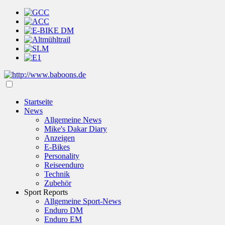
Startseite
News
Allgemeine News
Mike's Dakar Diary
Anzeigen
E-Bikes
Personality
Reiseenduro
Technik
Zubehör
Sport Reports
Allgemeine Sport-News
Enduro DM
Enduro EM