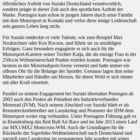
öffentlichen Auftritt von Suzuki Deutschland verantwortlich,
sondern prägte in dieser Zeit auch den sportlichen Auftritt der
Marke. Poensgen kam schon in jungen Jahren durch seine Familie
mit dem Motorsport in Kontakt und verlor diese innige Leidenschaft
sein ganzes Leben lang nicht.
Für Suzuki entdeckte er viele Talente, wie zum Beispiel Max
Neukirchner oder Ken Roczen, und führte sie zu unzähligen
Erfolgen. Ganz besonders engagierte er sich auch für die
Motorsport-Karriere seiner Tochter Katja, die als einzige Frau in der
250ccm Weltmeisterschaft Punkte erzielen konnte. Poensgen war
bestens in der Motorradsport-Szene vernetzt und hatte immer ein
offenes Ohr für die Belange der Sportler. Genauso lagen ihm seine
Mitarbeiter und Händler am Herzen, für deren Wohl er sich immer
mit aller Kraft einsetzte.
Parallel zu seinem Engagement bei Suzuki übernahm Poensgen ab
2003 auch den Posten als Präsident des Industrieverbandes
Motorrad (IVM). Nach seinem Abschied von Suzuki blieb er als
Rennstreckenbetreiber am Lausitzring und Promoter der IDM dem
Motorsport weiter eng verbunden. Unter Poensgens Führung gab es
in Brandenburg das Red Bull Air Race und im Jahr 2013 einen Lauf
zur MX1/MX2 Motocross-WM. Auch die Grundlagen für die
Rückkehr der Superbike-Weltmeisterschaft nach Deutschland und
speziell zum Lausitzring im vergangenen Jahr wurden mit seiner