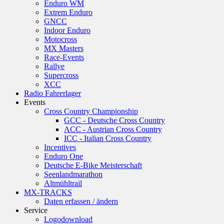
Enduro WM
Extrem Enduro
GNCC
Indoor Enduro
Motocross
MX Masters
Race-Events
Rallye
Supercross
XCC
Radio Fahrerlager
Events
Cross Country Championship
GCC - Deutsche Cross Country
ACC - Austrian Cross Country
ICC - Italian Cross Country
Incentives
Enduro One
Deutsche E-Bike Meisterschaft
Seenlandmarathon
Altmühltrail
MX-TRACKS
Daten erfassen / ändern
Service
Logodownload