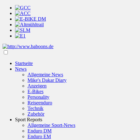
Startseite
News
Allgemeine News
Mike's Dakar Diary
Anzeigen
E-Bikes
Personality
Reiseenduro
Technik
Zubehör
Sport Reports
Allgemeine Sport-News
Enduro DM
Enduro EM