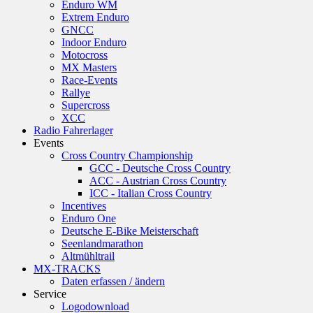
Enduro WM
Extrem Enduro
GNCC
Indoor Enduro
Motocross
MX Masters
Race-Events
Rallye
Supercross
XCC
Radio Fahrerlager
Events
Cross Country Championship
GCC - Deutsche Cross Country
ACC - Austrian Cross Country
ICC - Italian Cross Country
Incentives
Enduro One
Deutsche E-Bike Meisterschaft
Seenlandmarathon
Altmühltrail
MX-TRACKS
Daten erfassen / ändern
Service
Logodownload