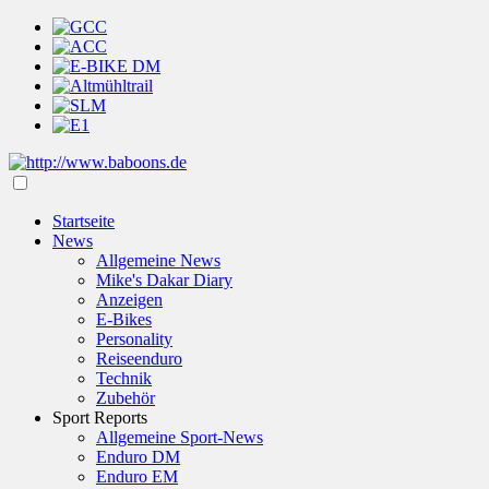
Startseite
News
Allgemeine News
Mike's Dakar Diary
Anzeigen
E-Bikes
Personality
Reiseenduro
Technik
Zubehör
Sport Reports
Allgemeine Sport-News
Enduro DM
Enduro EM