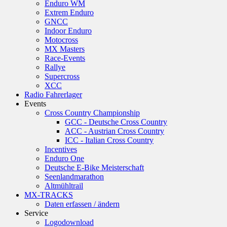
Enduro WM
Extrem Enduro
GNCC
Indoor Enduro
Motocross
MX Masters
Race-Events
Rallye
Supercross
XCC
Radio Fahrerlager
Events
Cross Country Championship
GCC - Deutsche Cross Country
ACC - Austrian Cross Country
ICC - Italian Cross Country
Incentives
Enduro One
Deutsche E-Bike Meisterschaft
Seenlandmarathon
Altmühltrail
MX-TRACKS
Daten erfassen / ändern
Service
Logodownload