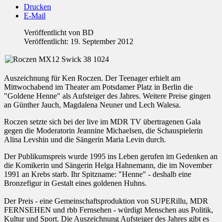
Drucken
E-Mail
Veröffentlicht von
BD
Veröffentlicht: 19. September 2012
Auszeichnung für Ken Roczen. Der Teenager erhielt am
Mittwochabend im Theater am Potsdamer Platz in Berlin die
"Goldene Henne" als Aufsteiger des Jahres. Weitere Preise gingen
an Günther Jauch, Magdalena Neuner und Lech Walesa.
Roczen setzte sich bei der live im MDR TV übertragenen Gala
gegen die Moderatorin Jeannine Michaelsen, die Schauspielerin
Alina Levshin und die Sängerin Maria Levin durch.
Der Publikumspreis wurde 1995 ins Leben gerufen im Gedenken an
die Komikerin und Sängerin Helga Hahnemann, die im November
1991 an Krebs starb. Ihr Spitzname: "Henne" - deshalb eine
Bronzefigur in Gestalt eines goldenen Huhns.
Der Preis - eine Gemeinschaftsproduktion von SUPERillu, MDR
FERNSEHEN und rbb Fernsehen - würdigt Menschen aus Politik,
Kultur und Sport. Die Auszeichnung Aufsteiger des Jahres gibt es