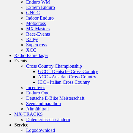
Enduro WM
Extrem Enduro
GNCC
Indoor Enduro
Motocross
MX Masters
Race-Events
Rallye
Supercross
XCC
Radio Fahrerlager
Events
Cross Country Championship
GCC - Deutsche Cross Country
ACC - Austrian Cross Country
ICC - Italian Cross Country
Incentives
Enduro One
Deutsche E-Bike Meisterschaft
Seenlandmarathon
Altmühltrail
MX-TRACKS
Daten erfassen / ändern
Service
Logodownload