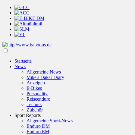
Startseite
News
Allgemeine News
Mike's Dakar Diary
Anzeigen
E-Bikes
Personality
Reiseenduro
Technik
Zubehör
Sport Reports
Allgemeine Sport-News
Enduro DM
Enduro EM