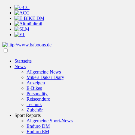
Startseite
News
Allgemeine News
Mike's Dakar Diary
Anzeigen
E-Bikes
Personality
Reiseenduro
Technik
Zubehör
Sport Reports
Allgemeine Sport-News
Enduro DM
Enduro EM