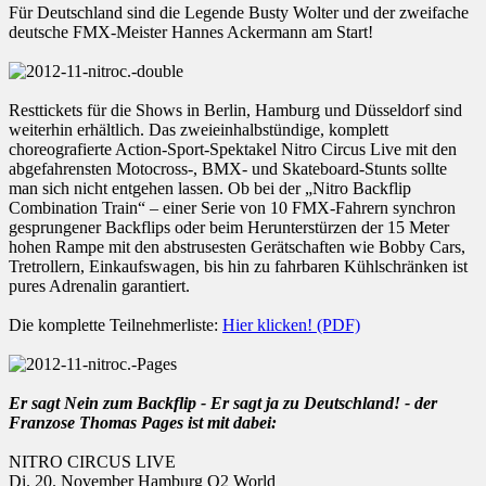
Für Deutschland sind die Legende Busty Wolter und der zweifache
deutsche FMX-Meister Hannes Ackermann am Start!
Resttickets für die Shows in Berlin, Hamburg und Düsseldorf sind
weiterhin erhältlich. Das zweieinhalbstündige, komplett
choreografierte Action-Sport-Spektakel Nitro Circus Live mit den
abgefahrensten Motocross-, BMX- und Skateboard-Stunts sollte
man sich nicht entgehen lassen. Ob bei der „Nitro Backflip
Combination Train“ – einer Serie von 10 FMX-Fahrern synchron
gesprungener Backflips oder beim Herunterstürzen der 15 Meter
hohen Rampe mit den abstrusesten Gerätschaften wie Bobby Cars,
Tretrollern, Einkaufswagen, bis hin zu fahrbaren Kühlschränken ist
pures Adrenalin garantiert.
Die komplette Teilnehmerliste:
Hier klicken! (PDF)
Er sagt Nein zum Backflip - Er sagt ja zu Deutschland! - der
Franzose Thomas Pages ist mit dabei:
NITRO CIRCUS LIVE
Di. 20. November Hamburg O2 World