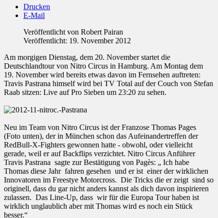
Drucken
E-Mail
Veröffentlicht von
Robert Pairan
Veröffentlicht: 19. November 2012
Am morgigen Dienstag, dem 20. November startet die
Deutschlandtour von Nitro Circus in Hamburg. Am Montag dem
19. November wird bereits etwas davon im Fernsehen auftreten:
Travis Pastrana himself wird bei TV Total auf der Couch von Stefan
Raab sitzen: Live auf Pro Sieben um 23:20 zu sehen.
Neu im Team von Nitro Circus ist der Franzose Thomas Pages
(Foto unten), der in München schon das Aufeinandertreffen der
RedBull-X-Fighters gewonnen hatte - obwohl, oder vielleicht
gerade, weil er auf Backflips verzichtet. Nitro Circus Anführer
Travis Pastrana sagte zur Bestätigung von Pagès: „ Ich habe
Thomas diese Jahr fahren gesehen und er ist einer der wirklichen
Innovatoren im Freestye Motorcross. Die Tricks die er zeigt sind so
originell, dass du gar nicht anders kannst als dich davon inspirieren
zulassen. Das Line-Up, dass wir für die Europa Tour haben ist
wirklich unglaublich aber mit Thomas wird es noch ein Stück
besser.“