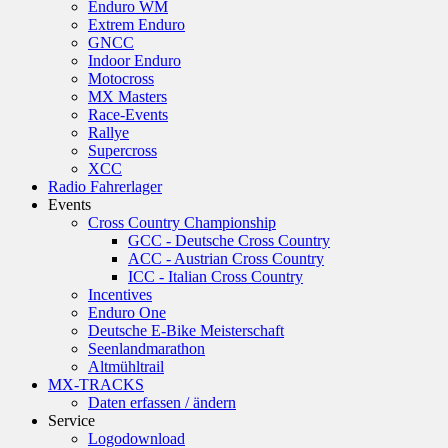
Enduro WM
Extrem Enduro
GNCC
Indoor Enduro
Motocross
MX Masters
Race-Events
Rallye
Supercross
XCC
Radio Fahrerlager
Events
Cross Country Championship
GCC - Deutsche Cross Country
ACC - Austrian Cross Country
ICC - Italian Cross Country
Incentives
Enduro One
Deutsche E-Bike Meisterschaft
Seenlandmarathon
Altmühltrail
MX-TRACKS
Daten erfassen / ändern
Service
Logodownload