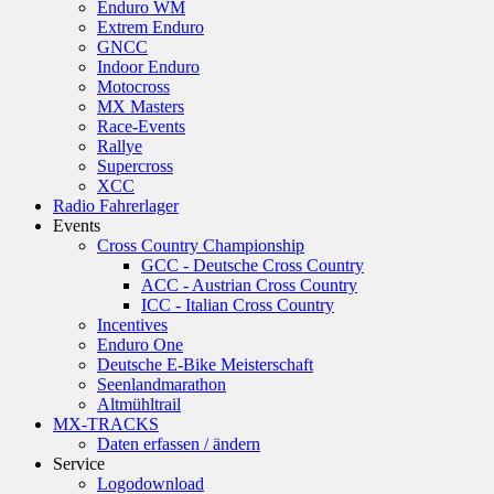
Enduro WM
Extrem Enduro
GNCC
Indoor Enduro
Motocross
MX Masters
Race-Events
Rallye
Supercross
XCC
Radio Fahrerlager
Events
Cross Country Championship
GCC - Deutsche Cross Country
ACC - Austrian Cross Country
ICC - Italian Cross Country
Incentives
Enduro One
Deutsche E-Bike Meisterschaft
Seenlandmarathon
Altmühltrail
MX-TRACKS
Daten erfassen / ändern
Service
Logodownload