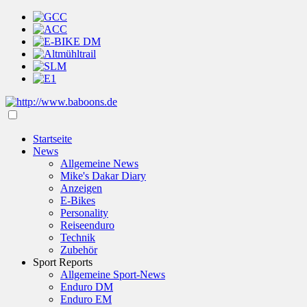
Startseite
News
Allgemeine News
Mike's Dakar Diary
Anzeigen
E-Bikes
Personality
Reiseenduro
Technik
Zubehör
Sport Reports
Allgemeine Sport-News
Enduro DM
Enduro EM