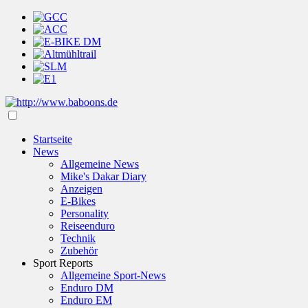
Startseite
News
Allgemeine News
Mike's Dakar Diary
Anzeigen
E-Bikes
Personality
Reiseenduro
Technik
Zubehör
Sport Reports
Allgemeine Sport-News
Enduro DM
Enduro EM