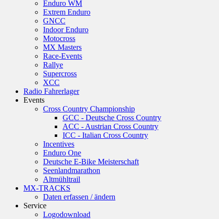
Enduro WM
Extrem Enduro
GNCC
Indoor Enduro
Motocross
MX Masters
Race-Events
Rallye
Supercross
XCC
Radio Fahrerlager
Events
Cross Country Championship
GCC - Deutsche Cross Country
ACC - Austrian Cross Country
ICC - Italian Cross Country
Incentives
Enduro One
Deutsche E-Bike Meisterschaft
Seenlandmarathon
Altmühltrail
MX-TRACKS
Daten erfassen / ändern
Service
Logodownload