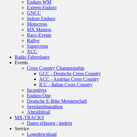
Enduro WM
Extrem Enduro
GNCC
Indoor Enduro
Motocross
MX Masters
Race-Events
Rallye
Supercross
XCC
Radio Fahrerlager
Events
Cross Country Championship
GCC - Deutsche Cross Country
ACC - Austrian Cross Country
ICC - Italian Cross Country
Incentives
Enduro One
Deutsche E-Bike Meisterschaft
Seenlandmarathon
Altmühltrail
MX-TRACKS
Daten erfassen / ändern
Service
Logodownload