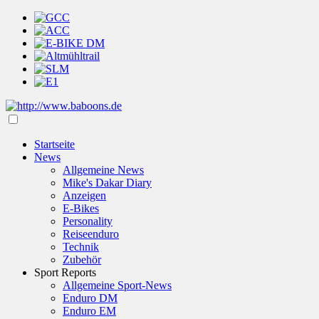
Startseite
News
Allgemeine News
Mike's Dakar Diary
Anzeigen
E-Bikes
Personality
Reiseenduro
Technik
Zubehör
Sport Reports
Allgemeine Sport-News
Enduro DM
Enduro EM