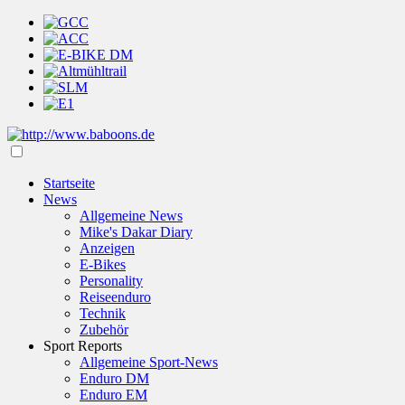
Startseite
News
Allgemeine News
Mike's Dakar Diary
Anzeigen
E-Bikes
Personality
Reiseenduro
Technik
Zubehör
Sport Reports
Allgemeine Sport-News
Enduro DM
Enduro EM