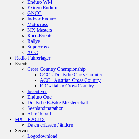
Enduro WM
Extrem Enduro
GNCC
Indoor Enduro
Motocross
MX Masters
Race-Events
Rallye
Supercross
XCC
Radio Fahrerlager
Events
Cross Country Championship
GCC - Deutsche Cross Country
ACC - Austrian Cross Country
ICC - Italian Cross Country
Incentives
Enduro One
Deutsche E-Bike Meisterschaft
Seenlandmarathon
Altmühltrail
MX-TRACKS
Daten erfassen / ändern
Service
Logodownload