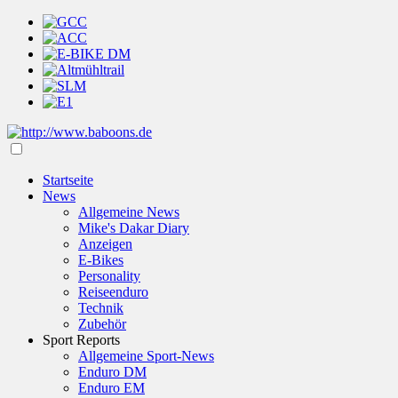
Startseite
News
Allgemeine News
Mike's Dakar Diary
Anzeigen
E-Bikes
Personality
Reiseenduro
Technik
Zubehör
Sport Reports
Allgemeine Sport-News
Enduro DM
Enduro EM