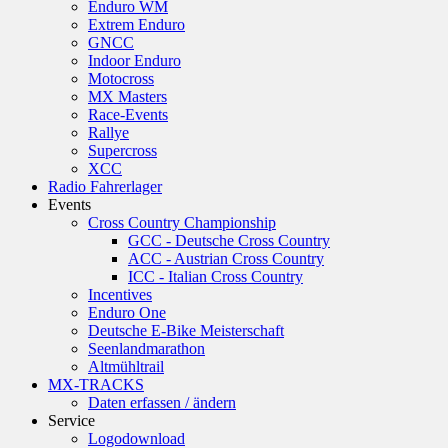
Enduro WM
Extrem Enduro
GNCC
Indoor Enduro
Motocross
MX Masters
Race-Events
Rallye
Supercross
XCC
Radio Fahrerlager
Events
Cross Country Championship
GCC - Deutsche Cross Country
ACC - Austrian Cross Country
ICC - Italian Cross Country
Incentives
Enduro One
Deutsche E-Bike Meisterschaft
Seenlandmarathon
Altmühltrail
MX-TRACKS
Daten erfassen / ändern
Service
Logodownload